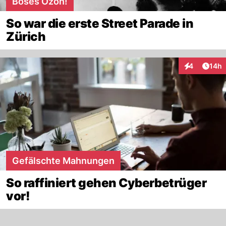
Böses Ozon!
So war die erste Street Parade in
Zürich
Artik
4
14h
Interaktione
Gefälschte Mahnungen
So raffiniert gehen Cyberbetrüger
vor!