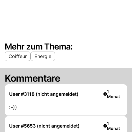
Mehr zum Thema:
Coiffeur
Energie
Kommentare
Artikel veröf
1
User #3118 (nicht angemeldet)
Monat
:-))
Artikel veröf
1
User #5653 (nicht angemeldet)
Monat