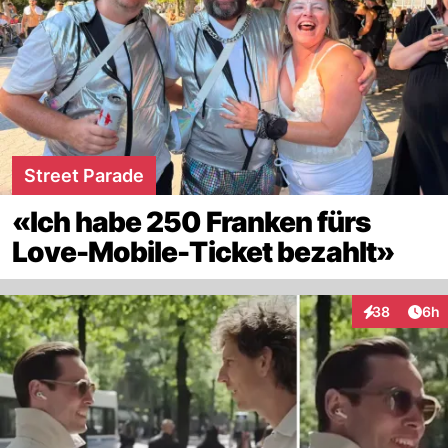
Street Parade
«Ich habe 250 Franken fürs
Love-Mobile-Ticket bezahlt»
Arti
38
6h
Interaktionen