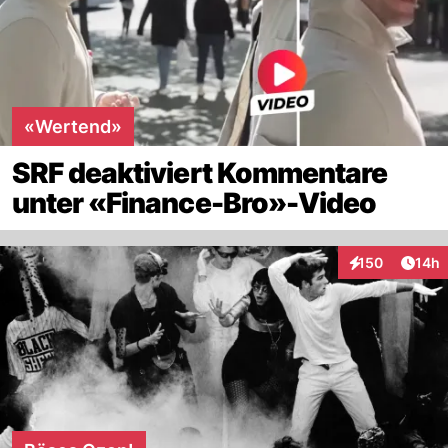
«Wertend»
SRF deaktiviert Kommentare
unter «Finance-Bro»-Video
Artik
150
14h
Interaktionen