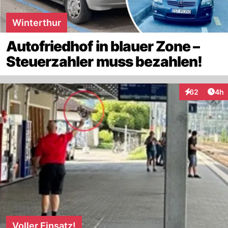
Winterthur
Autofriedhof in blauer Zone –
Steuerzahler muss bezahlen!
Arti
62
4h
Interaktionen
Voller Einsatz!