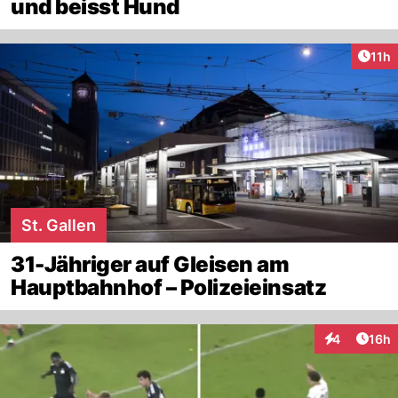
und beisst Hund
Artik
11h
St. Gallen
31-Jähriger auf Gleisen am
Hauptbahnhof – Polizeieinsatz
Artik
4
16h
Interaktione