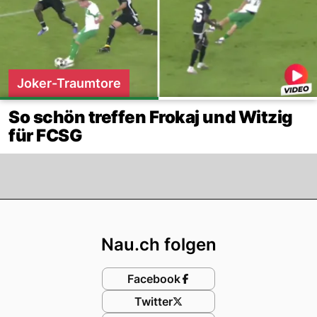
Joker-Traumtore
So schön treffen Frokaj und Witzig
für FCSG
Footer
Nau.ch folgen
Facebook
Twitter