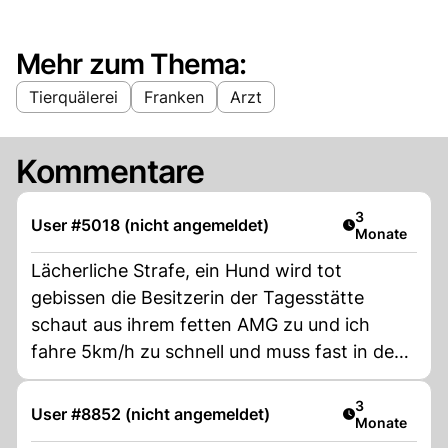
Mehr zum Thema:
Tierquälerei
Franken
Arzt
Kommentare
Artikel veröff
3
User #5018 (nicht angemeldet)
Monate
Lächerliche Strafe, ein Hund wird tot
gebissen die Besitzerin der Tagesstätte
schaut aus ihrem fetten AMG zu und ich
fahre 5km/h zu schnell und muss fast in den
Knast.
Artikel veröff
3
User #8852 (nicht angemeldet)
Monate