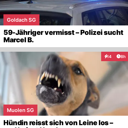
Goldach SG
59-Jähriger vermisst – Polizei sucht
Marcel B.
Arti
14
8h
Interaktione
Muolen SG
Hündin reisst sich von Leine los –