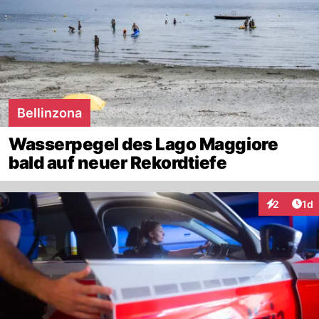
Bellinzona
Wasserpegel des Lago Maggiore
bald auf neuer Rekordtiefe
Art
2
1d
Interaktion