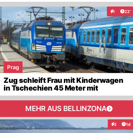
Arti
1
22'
Interaktion
Prag
Zug schleift Frau mit Kinderwagen
in Tschechien 45 Meter mit
MEHR AUS BELLINZONA
Art
3
1d
Interaktion