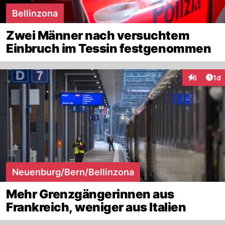
Bellinzona
Zwei Männer nach versuchtem
Einbruch im Tessin festgenommen
Art
6
1d
Interaktion
Neuenburg/Bern/Bellinzona
Mehr Grenzgängerinnen aus
Frankreich, weniger aus Italien