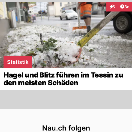
Arti
5
3d
Interaktion
Statistik
Hagel und Blitz führen im Tessin zu
den meisten Schäden
Footer
Nau.ch folgen