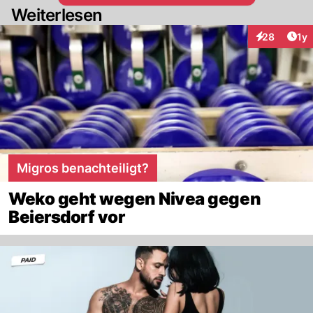
Weiterlesen
Art
28
1y
Interaktione
Migros benachteiligt?
Weko geht wegen Nivea gegen
Beiersdorf vor