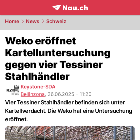
frontpage.
NAU.ch
Home
News
Schweiz
Weko eröffnet
Kartelluntersuchung
gegen vier Tessiner
Stahlhändler
Keystone-SDA
Bellinzona
,
26.06.2025 - 11:20
Vier Tessiner Stahlhändler befinden sich unter
Kartellverdacht. Die Weko hat eine Untersuchung
eröffnet.