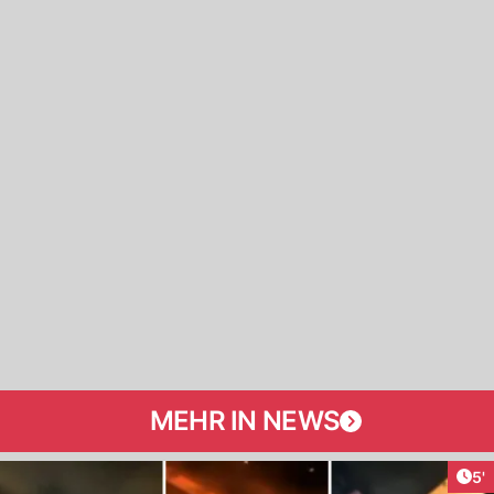
MEHR IN NEWS
Art
5'