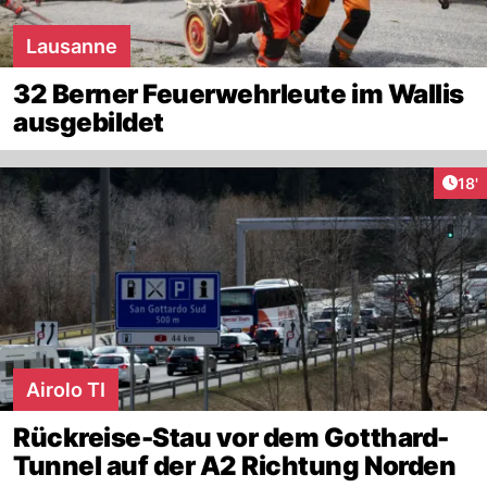
Lausanne
32 Berner Feuerwehrleute im Wallis
ausgebildet
Arti
18'
Airolo TI
Rückreise-Stau vor dem Gotthard-
Tunnel auf der A2 Richtung Norden