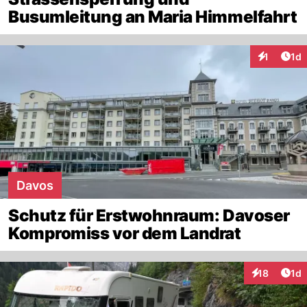
Busumleitung an Maria Himmelfahrt
Art
1
1d
Interaktion
Davos
Schutz für Erstwohnraum: Davoser
Kompromiss vor dem Landrat
Art
18
1d
Interaktione