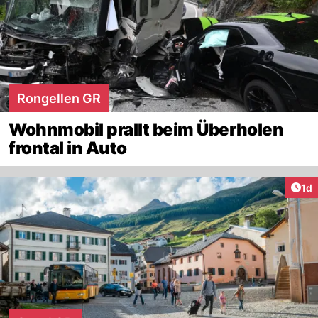
Rongellen GR
Wohnmobil prallt beim Überholen
frontal in Auto
Art
1d