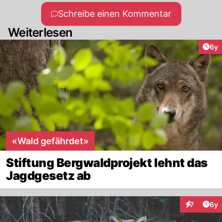
Schreibe einen Kommentar
Weiterlesen
Arti
6y
«Wald gefährdet»
Stiftung Bergwaldprojekt lehnt das
Jagdgesetz ab
Arti
7
6y
Interaktion