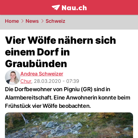
frontpage.
NAU.ch
Home
News
Schweiz
Vier Wölfe nähern sich
einem Dorf in
Graubünden
Andrea Schweizer
Chur
,
28.03.2020 - 07:39
Die Dorfbewohner von Pigniu (GR) sind in
Alarmbereitschaft. Eine Anwohnerin konnte beim
Frühstück vier Wölfe beobachten.