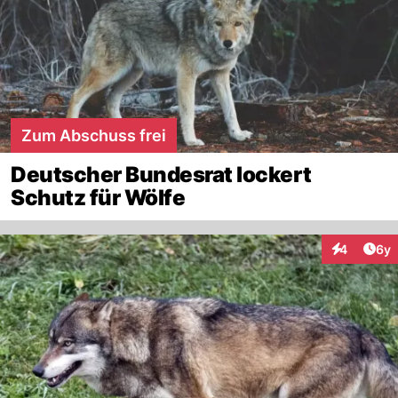
Zum Abschuss frei
Deutscher Bundesrat lockert
Schutz für Wölfe
Arti
4
6y
Interaktion