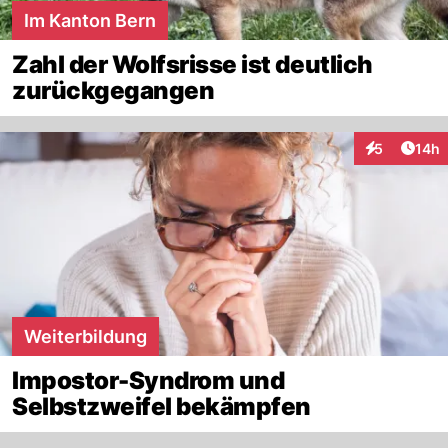
Im Kanton Bern
Zahl der Wolfsrisse ist deutlich
zurückgegangen
Artik
5
14h
Interaktione
Weiterbildung
Impostor-Syndrom und
Selbstzweifel bekämpfen