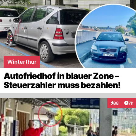
Winterthur
Autofriedhof in blauer Zone –
Steuerzahler muss bezahlen!
Arti
88
7h
Interaktionen