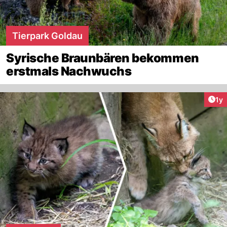
Tierpark Goldau
Syrische Braunbären bekommen
erstmals Nachwuchs
Art
1y