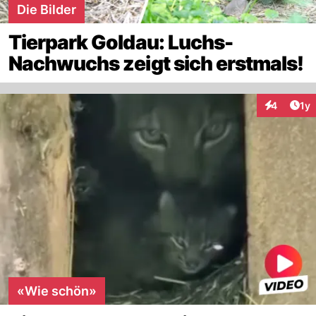
Die Bilder
Tierpark Goldau: Luchs-
Nachwuchs zeigt sich erstmals!
Art
4
1y
Interaktion
«Wie schön»