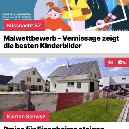
Küssnacht SZ
Malwettbewerb – Vernissage zeigt
die besten Kinderbilder
Art
6
1d
Interaktion
Kanton Schwyz