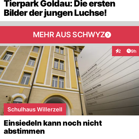
Tierpark Goldau: Die ersten
Bilder der jungen Luchse!
MEHR AUS SCHWYZ
Arti
2
9h
Interaktion
Schulhaus Willerzell
Einsiedeln kann noch nicht
abstimmen