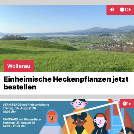
Artik
1
12h
Interaktione
Wollerau
Einheimische Heckenpflanzen jetzt
bestellen
Art
1d