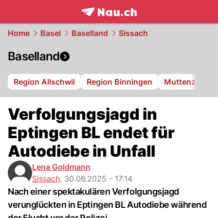
frontpage.
NAU.ch
Home
Basel
Baselland
Sissach
Baselland
Region Allschwil
Region Binningen
Muttenz
Bi
Verfolgungsjagd in
Eptingen BL endet für
Autodiebe in Unfall
Lena Goldmann
Sissach
,
30.06.2025 - 17:14
Nach einer spektakulären Verfolgungsjagd
verunglückten in Eptingen BL Autodiebe während
der Flucht vor der Polizei.