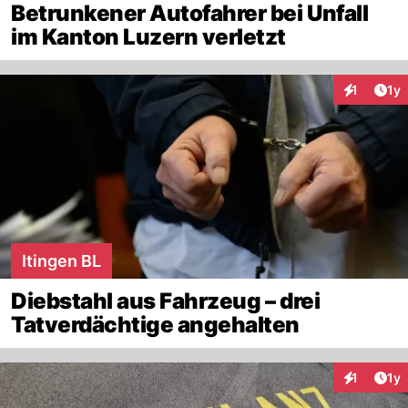
Betrunkener Autofahrer bei Unfall
im Kanton Luzern verletzt
Art
1
1y
Interaktion
Itingen BL
Diebstahl aus Fahrzeug – drei
Tatverdächtige angehalten
Art
1
1y
Interaktion