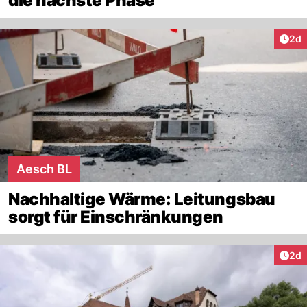
die nächste Phase
Arti
2d
Aesch BL
Nachhaltige Wärme: Leitungsbau
sorgt für Einschränkungen
Arti
2d