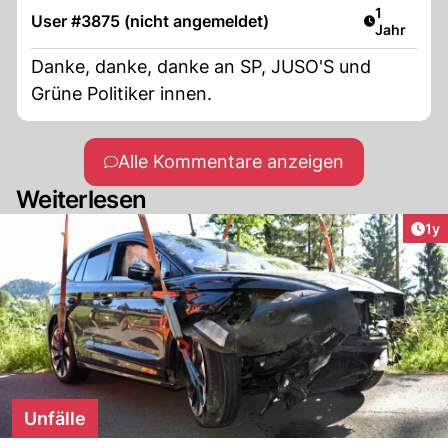
Artikel ver
1
User #3875 (nicht angemeldet)
Jahr
Danke, danke, danke an SP, JUSO'S und
Grüne Politiker innen.
Alle Kommentare anzeigen
Weiterlesen
Art
1y
Unfälle