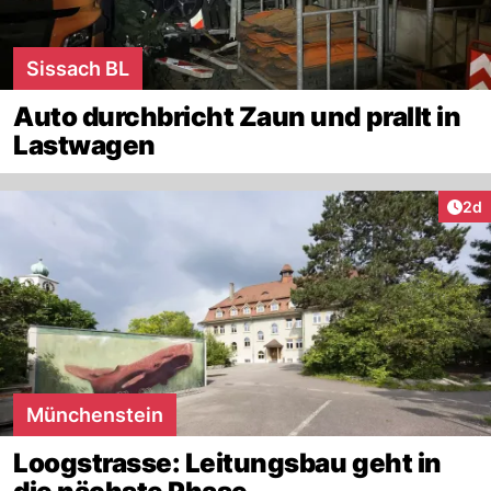
Sissach BL
Auto durchbricht Zaun und prallt in
Lastwagen
Arti
2d
Münchenstein
Loogstrasse: Leitungsbau geht in