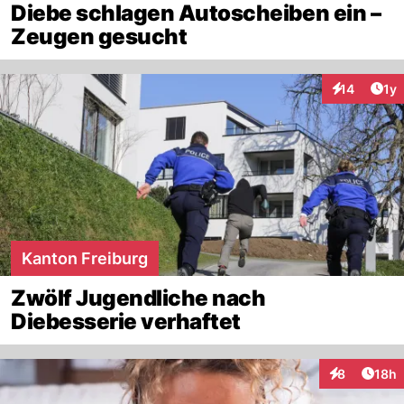
Diebe schlagen Autoscheiben ein –
Zeugen gesucht
Art
14
1y
Interaktione
Kanton Freiburg
Zwölf Jugendliche nach
Diebesserie verhaftet
Artik
8
18h
Interaktione