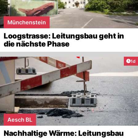
Münchenstein
Loogstrasse: Leitungsbau geht in
die nächste Phase
Art
1d
Aesch BL
Nachhaltige Wärme: Leitungsbau