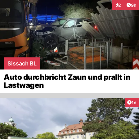
Arti
2
9h
Interaktion
Sissach BL
Auto durchbricht Zaun und prallt in
Lastwagen
Art
1d