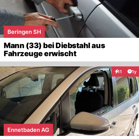
Beringen SH
Mann (33) bei Diebstahl aus
Fahrzeuge erwischt
Art
11
1y
Interaktione
Ennetbaden AG