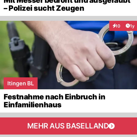
Mit Messer bedroht und ausgeraubt
– Polizei sucht Zeugen
Art
10
1y
Interaktione
Itingen BL
Festnahme nach Einbruch in
Einfamilienhaus
MEHR AUS BASELLAND