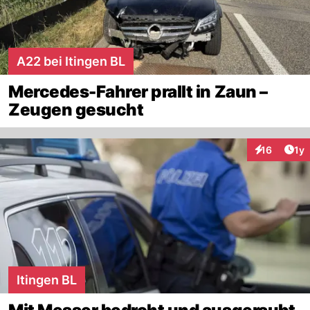
A22 bei Itingen BL
Mercedes-Fahrer prallt in Zaun –
Zeugen gesucht
Art
16
1y
Interaktione
Itingen BL