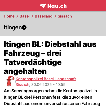
frontpage.
NAU.ch
Home
Basel
Baselland
Sissach
Itingen
Itingen BL: Diebstahl aus
Fahrzeug – drei
Tatverdächtige
angehalten
Kantonspolizei Basel-Landschaft
Sissach
,
30.06.2025 - 10:59
Am Samstagmorgen nahm die Kantonspolizei in
Itingen BL drei Personen fest, die zuvor einen
Diebstahl aus einem unverschlossenen Fahrzeug