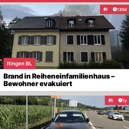
Artike
1
130d
Interaktionen
Itingen BL
Brand in Reiheneinfamilienhaus –
Bewohner evakuiert
Art
5
1y
Interaktion