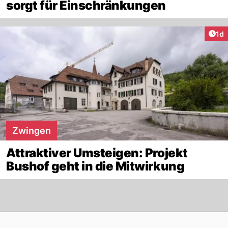
sorgt für Einschränkungen
Art
1d
Zwingen
Attraktiver Umsteigen: Projekt
Bushof geht in die Mitwirkung
Footer