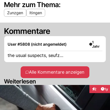
Mehr zum Thema:
Zunzgen
Itingen
Kommentare
Artikel ver
1
User #5808 (nicht angemeldet)
Jahr
the usual suspects, seufz...
Alle Kommentare anzeigen
Weiterlesen
Art
2
1y
Interaktion