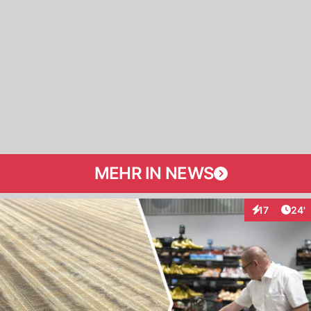
MEHR IN NEWS
Arti
17
24'
Interaktionen