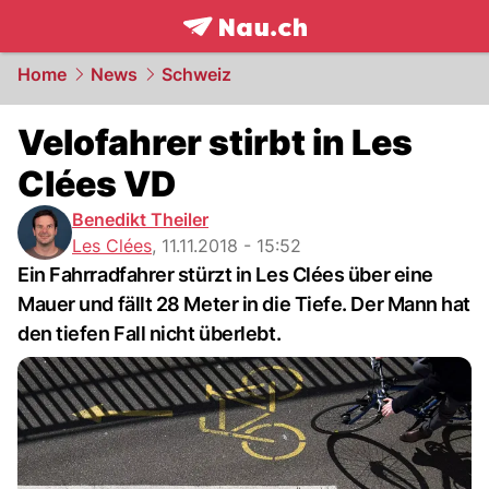
frontpage.
NAU.ch
Home
News
Schweiz
Velofahrer stirbt in Les
Clées VD
Benedikt Theiler
Les Clées
,
11.11.2018 - 15:52
Ein Fahrradfahrer stürzt in Les Clées über eine
Mauer und fällt 28 Meter in die Tiefe. Der Mann hat
den tiefen Fall nicht überlebt.