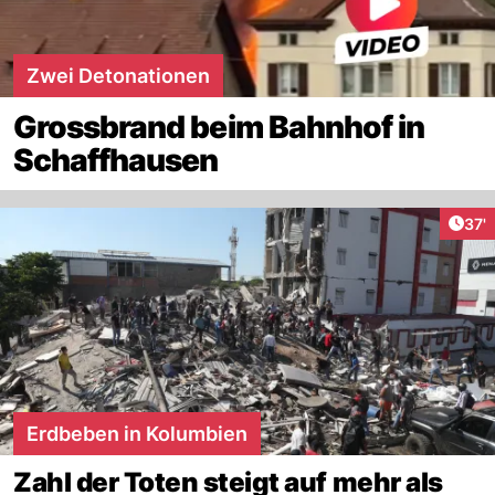
Zwei Detonationen
Grossbrand beim Bahnhof in
Schaffhausen
Arti
37'
Erdbeben in Kolumbien
Zahl der Toten steigt auf mehr als