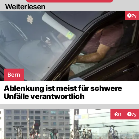
Weiterlesen
Art
7y
Bern
Ablenkung ist meist für schwere
Unfälle verantwortlich
Art
31
7y
Interaktione