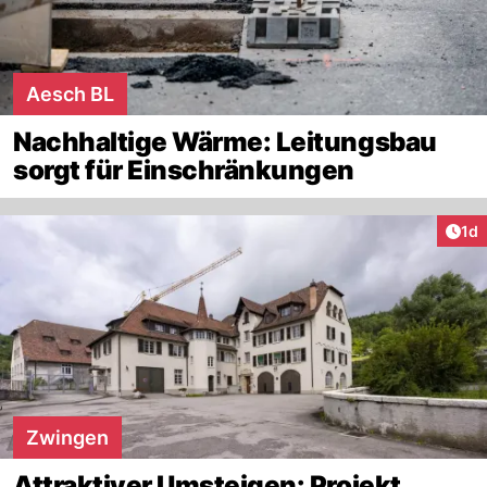
Aesch BL
Nachhaltige Wärme: Leitungsbau
sorgt für Einschränkungen
Art
1d
Zwingen
Attraktiver Umsteigen: Projekt