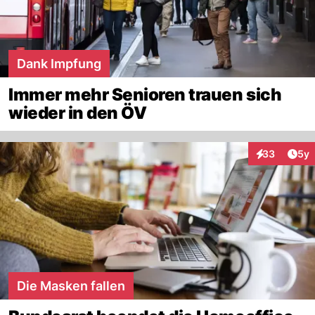
Dank Impfung
Immer mehr Senioren trauen sich
wieder in den ÖV
Arti
33
5y
Interaktionen
Die Masken fallen