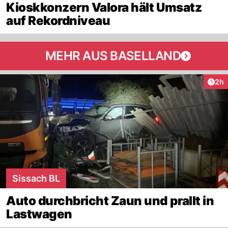
Kioskkonzern Valora hält Umsatz
auf Rekordniveau
MEHR AUS BASELLAND
Arti
2h
Sissach BL
Auto durchbricht Zaun und prallt in
Lastwagen