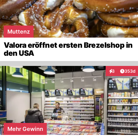
Muttenz
Valora eröffnet ersten Brezelshop in
den USA
Artikel
3
353d
Interaktionen
Mehr Gewinn