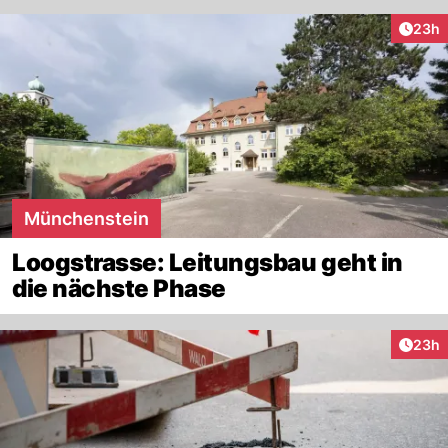
Artik
23h
Münchenstein
Loogstrasse: Leitungsbau geht in
die nächste Phase
Artik
23h