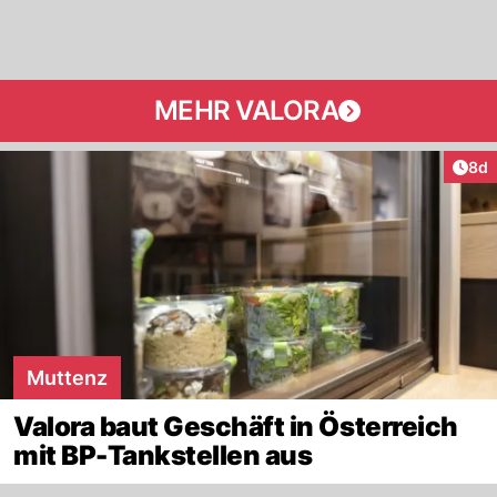
MEHR VALORA
Arti
8d
Muttenz
Valora baut Geschäft in Österreich
mit BP-Tankstellen aus