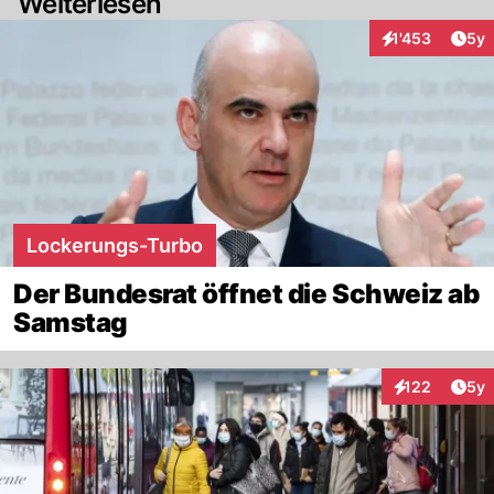
Weiterlesen
Arti
1'453
5y
Interaktionen
Lockerungs-Turbo
Der Bundesrat öffnet die Schweiz ab
Samstag
Arti
122
5y
Interaktionen