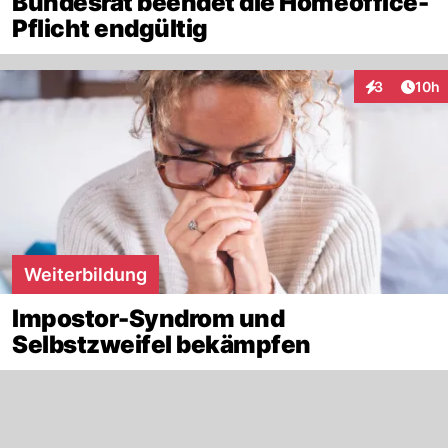
Bundesrat beendet die Homeoffice-
Pflicht endgültig
Artik
3
10h
Interaktione
Weiterbildung
Impostor-Syndrom und
Selbstzweifel bekämpfen