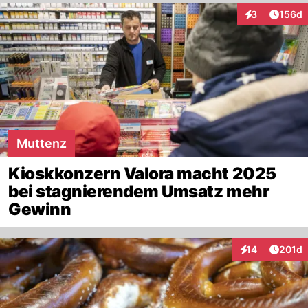
Artike
3
156d
Interaktionen
Muttenz
Kioskkonzern Valora macht 2025
bei stagnierendem Umsatz mehr
Gewinn
Artike
14
201d
Interaktionen