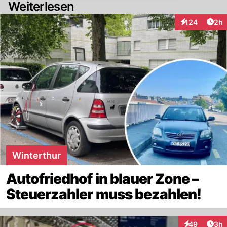
Weiterlesen
Arti
124
2h
Interaktionen
Winterthur
Autofriedhof in blauer Zone –
Steuerzahler muss bezahlen!
Arti
49
3h