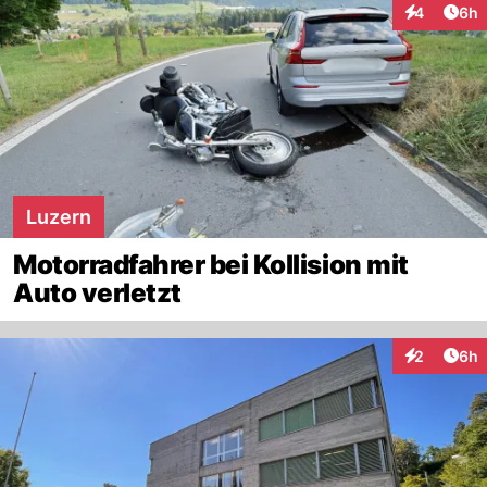
Arti
4
6h
Interaktion
Luzern
Motorradfahrer bei Kollision mit
Auto verletzt
Arti
2
6h
Interaktion