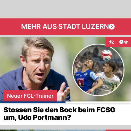
MEHR AUS STADT LUZERN
Arti
2
4h
Interaktion
Neuer FCL-Trainer
Stossen Sie den Bock beim FCSG
um, Udo Portmann?