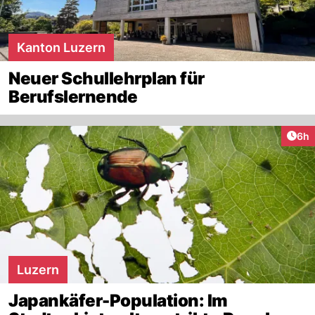
Kanton Luzern
Neuer Schullehrplan für
Berufslernende
Arti
6h
Luzern
Japankäfer-Population: Im