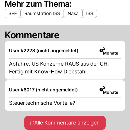
Mehr zum Thema:
SEF
Raumstation ISS
Nasa
ISS
Kommentare
Artikel veröff
2
User #2228 (nicht angemeldet)
Monate
Abfahre. US Konzerne RAUS aus der CH.
Fertig mit Know-How Diebstahl.
Artikel veröff
2
User #6017 (nicht angemeldet)
Monate
Steuertechnische Vorteile?
Alle Kommentare anzeigen