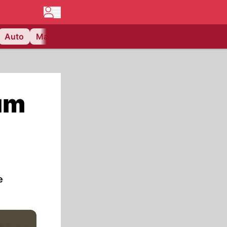
Auto
Matchcenter
Videos
Nau Plus
Lifestyle
um
e