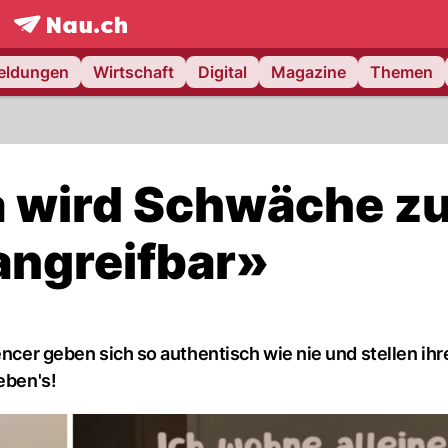
frontpage.
NAU.ch
meldungen
Wirtschaft
Digital
Magazine
Themen
a wird Schwäche z
angreifbar»
encer geben sich so authentisch wie nie und stellen ihr
eben's!