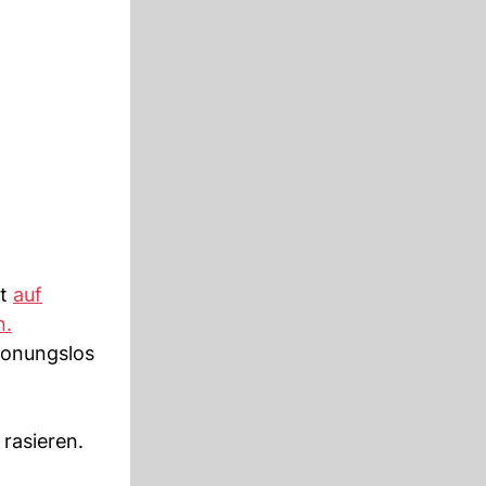
pt
auf
n.
honungslos
 rasieren.