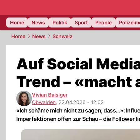
Home
News
Politik
Sport
People
Polizei
Home
News
Schweiz
Auf Social Medi
Trend – «macht 
Vivian Balsiger
Obwalden
,
22.04.2026 - 12:02
«Ich schäme mich nicht zu sagen, dass...»: Influ
Imperfektionen offen zur Schau – die Follower li