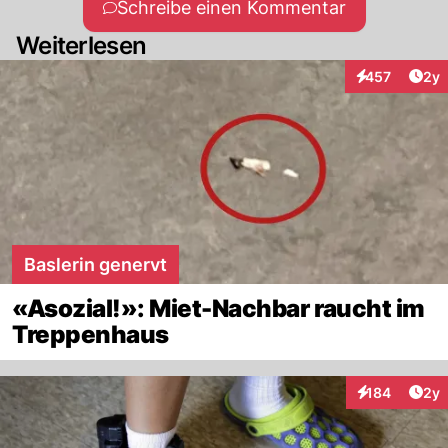
Schreibe einen Kommentar
Weiterlesen
Arti
457
2y
Interaktionen
Baslerin genervt
«Asozial!»: Miet-Nachbar raucht im
Treppenhaus
Arti
184
2y
Interaktionen