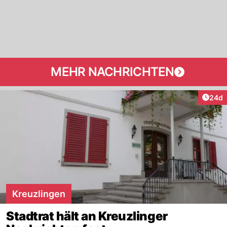
MEHR NACHRICHTEN
Artik
24d
Kreuzlingen
Stadtrat hält an Kreuzlinger