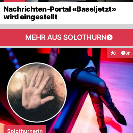
Nachrichten-Portal «Baseljetzt»
wird eingestellt
MEHR AUS SOLOTHURN
Arti
8
8h
Interaktion
Solothurnerin