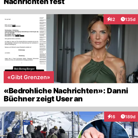
Nachrichten fest
Artike
82
135d
Interaktionen
«Gibt Grenzen»
«Bedrohliche Nachrichten»: Danni
Büchner zeigt User an
Artike
16
189d
Interaktionen