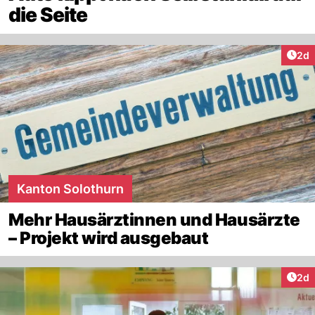
die Seite
Arti
2d
Kanton Solothurn
Mehr Hausärztinnen und Hausärzte
– Projekt wird ausgebaut
Arti
2d