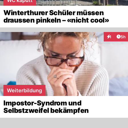
WC kaputt
Winterthurer Schüler müssen
draussen pinkeln – «nicht cool»
Arti
1
5h
Interaktion
Weiterbildung
Impostor-Syndrom und
Selbstzweifel bekämpfen