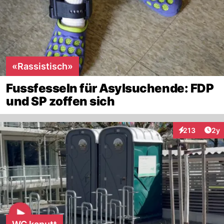
«Rassistisch»
Fussfesseln für Asylsuchende: FDP
und SP zoffen sich
Arti
213
2y
Interaktionen