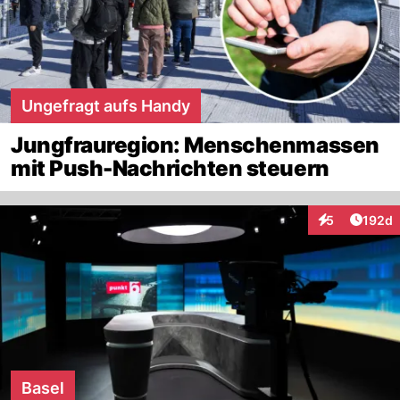
Ungefragt aufs Handy
Jungfrauregion: Menschenmassen
mit Push-Nachrichten steuern
Artike
5
192d
Interaktionen
Basel