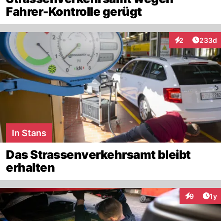
Fahrer-Kontrolle gerügt
Artikel
2
233d
Interaktionen
In Stans
Das Strassenverkehrsamt bleibt
erhalten
Art
9
1y
Interaktion