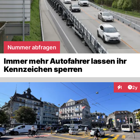
Nummer abfragen
Immer mehr Autofahrer lassen ihr
Kennzeichen sperren
Arti
1
2y
Interaktion