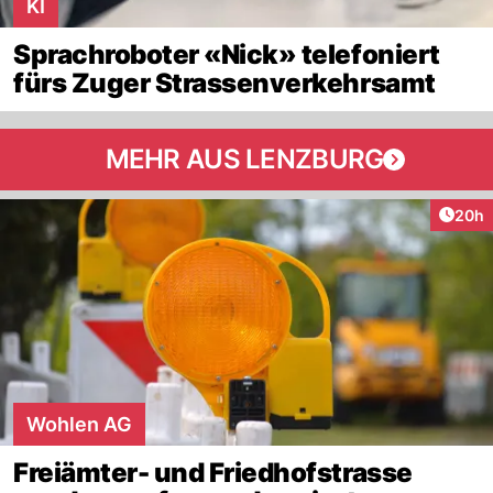
KI
Sprachroboter «Nick» telefoniert
fürs Zuger Strassenverkehrsamt
MEHR AUS LENZBURG
Artik
20h
Wohlen AG
Freiämter- und Friedhofstrasse