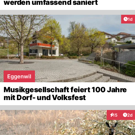
werden umfassend saniert
Art
1d
Eggenwil
Musikgesellschaft feiert 100 Jahre
mit Dorf- und Volksfest
Arti
15
2d
Interaktione