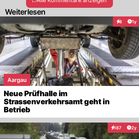
Alle Kommentare anzeigen
Weiterlesen
Art
8
1y
Interaktion
Aargau
Neue Prüfhalle im
Strassenverkehrsamt geht in
Betrieb
Arti
187
2y
Interaktionen