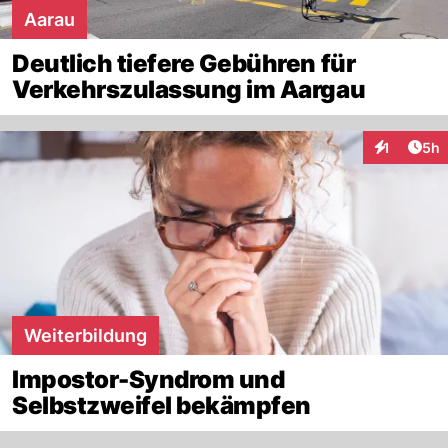
Aarau
Deutlich tiefere Gebühren für
Verkehrszulassung im Aargau
Arti
1
5h
Interaktion
Weiterbildung
Impostor-Syndrom und
Selbstzweifel bekämpfen