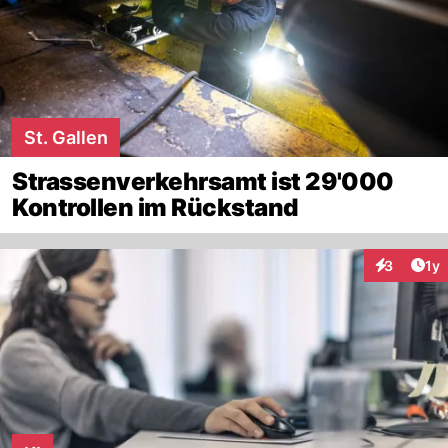
St. Gallen
Strassenverkehrsamt ist 29'000
Kontrollen im Rückstand
Art
3
1y
Interaktion