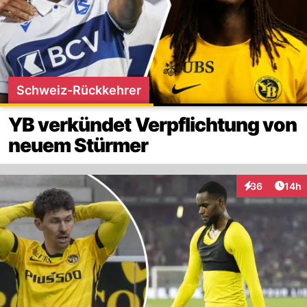
Schweiz-Rückkehrer
YB verkündet Verpflichtung von
neuem Stürmer
Artik
36
14h
Interaktionen