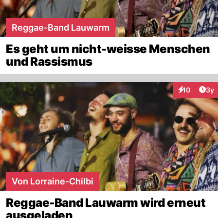
Reggae-Band Lauwarm
Es geht um nicht-weisse Menschen
und Rassismus
Arti
10
3y
Interaktione
Von Lorraine-Chilbi
Reggae-Band Lauwarm wird erneut
ausgeladen