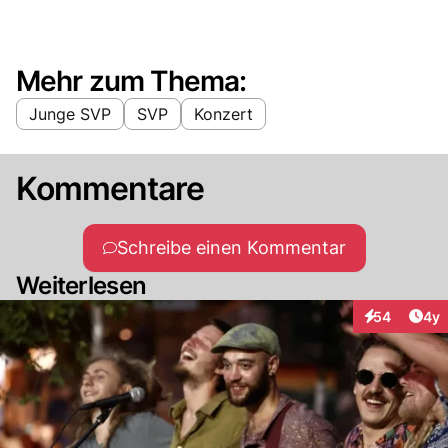
Mehr zum Thema:
Junge SVP
SVP
Konzert
Kommentare
Schreibe einen Kommentar
Weiterlesen
Arti
54
4y
Interaktionen