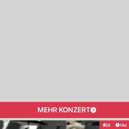
MEHR KONZERT
Artik
26
16d
Interaktionen