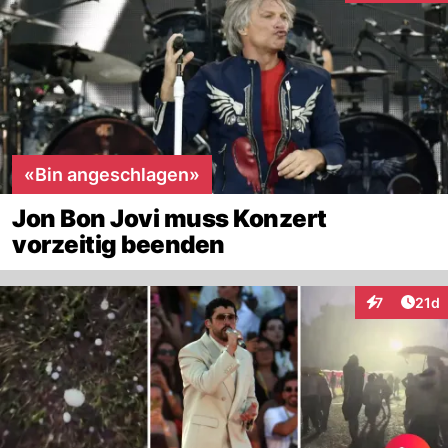
«Bin angeschlagen»
Jon Bon Jovi muss Konzert
vorzeitig beenden
Artik
7
21d
Interaktione