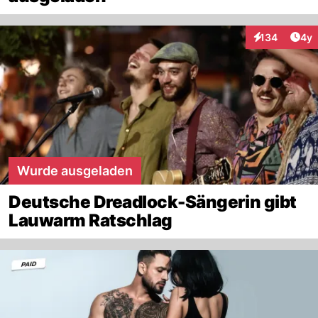
Arti
134
4y
Interaktionen
Wurde ausgeladen
Deutsche Dreadlock-Sängerin gibt
Lauwarm Ratschlag