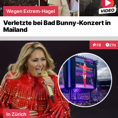
Wegen Extrem-Hagel
Verletzte bei Bad Bunny-Konzert in
Mailand
Artik
119
27d
Interaktionen
In Zürich