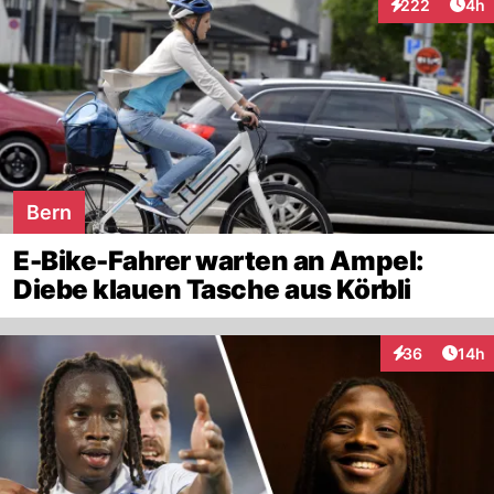
Arti
222
4h
Interaktionen
Bern
E-Bike-Fahrer warten an Ampel:
Diebe klauen Tasche aus Körbli
Artik
36
14h
Interaktionen