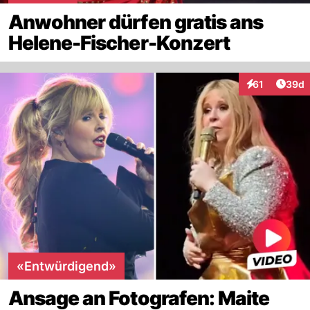
Anwohner dürfen gratis ans
Helene-Fischer-Konzert
Artik
61
39d
Interaktionen
«Entwürdigend»
Ansage an Fotografen: Maite