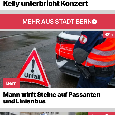
Kelly unterbricht Konzert
MEHR AUS STADT BERN
Art
1h
Bern
Mann wirft Steine auf Passanten
und Linienbus