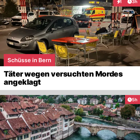
Arti
1
3h
Interaktion
Schüsse in Bern
Täter wegen versuchten Mordes
angeklagt
Arti
5h