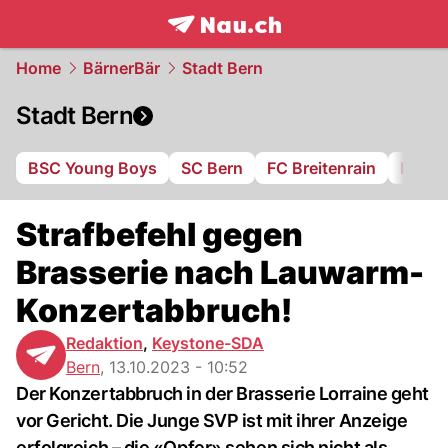
frontpage.
NAU.ch
Home
BärnerBär
Stadt Bern
Stadt Bern
BSC Young Boys
SC Bern
FC Breitenrain
BSV B
Strafbefehl gegen
Brasserie nach Lauwarm-
Konzertabbruch!
Redaktion
,
Keystone-SDA
Bern
,
13.10.2023 - 10:52
Der Konzertabbruch in der Brasserie Lorraine geht
vor Gericht. Die Junge SVP ist mit ihrer Anzeige
erfolgreich – die «Opfer» sehen sich nicht als