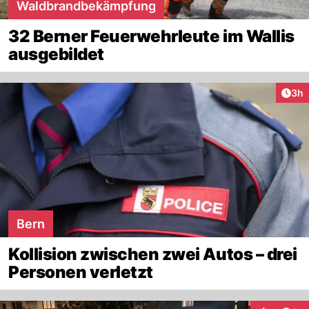
Waldbrandbekämpfung
32 Berner Feuerwehrleute im Wallis
ausgebildet
Arti
3h
Bern
Kollision zwischen zwei Autos – drei
Personen verletzt