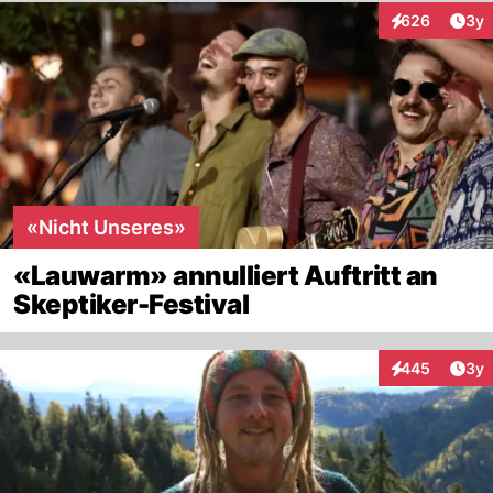
Arti
626
3y
Interaktionen
«Nicht Unseres»
«Lauwarm» annulliert Auftritt an
Skeptiker-Festival
Arti
445
3y
Interaktionen