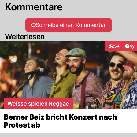
Kommentare
Schreibe einen Kommentar
Weiterlesen
Arti
254
4y
Interaktionen
Weisse spielen Reggae
Berner Beiz bricht Konzert nach
Protest ab