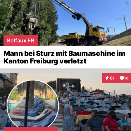
Belfaux FR
Mann bei Sturz mit Baumaschine im
Kanton Freiburg verletzt
Art
161
1d
Interaktionen