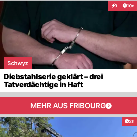
Artik
9
10d
Interaktione
Schwyz
Diebstahlserie geklärt – drei
Tatverdächtige in Haft
MEHR AUS FRIBOURG
Arti
2h