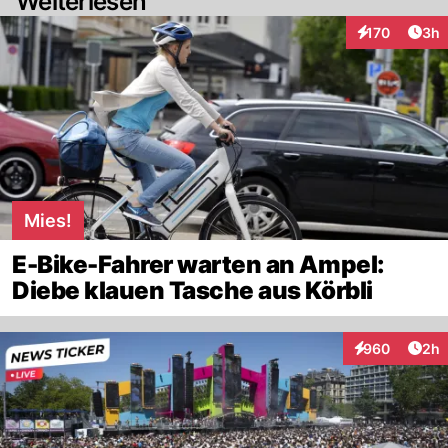
Weiterlesen
Arti
170
3h
Interaktionen
Mies!
E-Bike-Fahrer warten an Ampel:
Diebe klauen Tasche aus Körbli
Arti
960
2h
Interaktionen