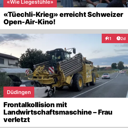
«Wie Liegestühle»
«Tüechli-Krieg» erreicht Schweizer
Open-Air-Kino!
Arti
11
2d
Interaktione
Düdingen
Frontalkollision mit
Landwirtschaftsmaschine – Frau
verletzt