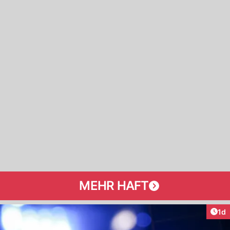
MEHR HAFT
Art
1d