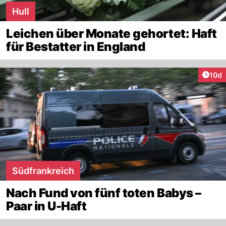
Hull
Leichen über Monate gehortet: Haft
für Bestatter in England
Artik
10d
Südfrankreich
Nach Fund von fünf toten Babys –
Paar in U-Haft