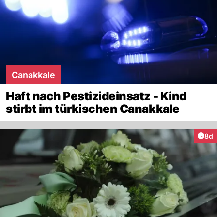
Canakkale
Haft nach Pestizideinsatz - Kind
stirbt im türkischen Canakkale
Arti
8d