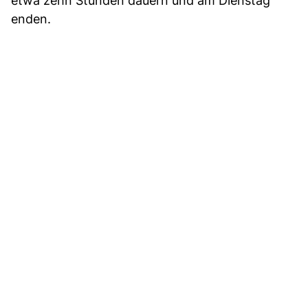
etwa zehn Stunden dauern und am Dienstag
enden.