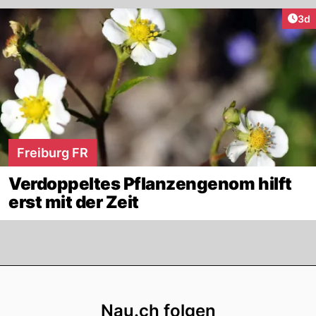
Arti
3d
Freiburg FR
Verdoppeltes Pflanzengenom hilft
erst mit der Zeit
Footer
Nau.ch folgen