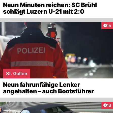
Neun Minuten reichen: SC Brühl
schlägt Luzern U-21 mit 2:0
Art
1h
St. Gallen
Neun fahrunfähige Lenker
angehalten – auch Bootsführer
Art
1d