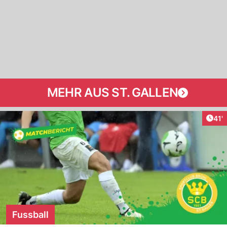
MEHR AUS ST. GALLEN
Arti
41'
Fussball