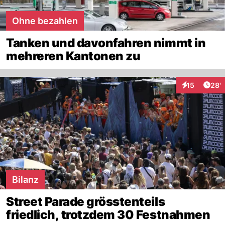
Ohne bezahlen
Tanken und davonfahren nimmt in
mehreren Kantonen zu
Arti
15
28'
Interaktionen
Bilanz
Street Parade grösstenteils
friedlich, trotzdem 30 Festnahmen