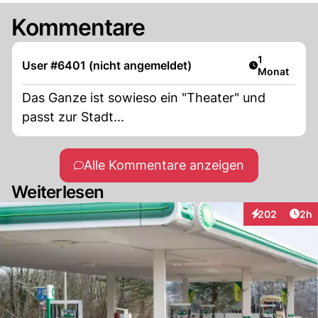
Kommentare
Artikel veröf
1
User #6401 (nicht angemeldet)
Monat
Das Ganze ist sowieso ein "Theater" und
passt zur Stadt...
Alle Kommentare anzeigen
Weiterlesen
Arti
202
2h
Interaktionen