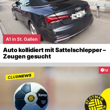
A1 in St. Gallen
Auto kollidiert mit Sattelschlepper –
Zeugen gesucht
Art
1d