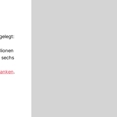
gelegt:
lionen
n sechs
ranken
.