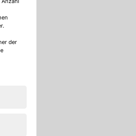
e Anzahl
enen
r.
her der
ne