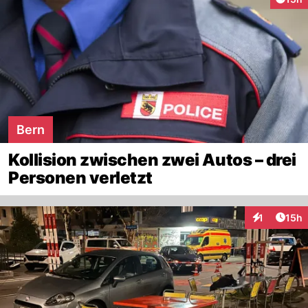
Bern
Kollision zwischen zwei Autos – drei
Personen verletzt
Artik
1
15h
Interaktione