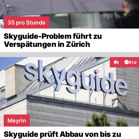
35 pro Stunde
Skyguide-Problem führt zu
Verspätungen in Zürich
Artik
8
81d
Interaktione
Meyrin
Skyguide prüft Abbau von bis zu