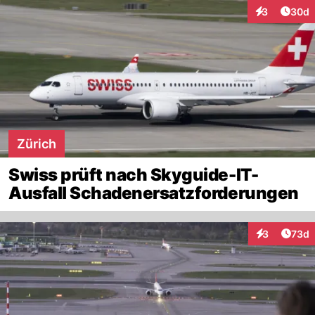
Artik
3
30d
Interaktionen
Zürich
Swiss prüft nach Skyguide-IT-
Ausfall Schadenersatzforderungen
Artik
3
73d
Interaktionen