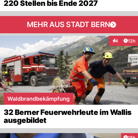
220 Stellen bis Ende 2027
MEHR AUS STADT BERN
Artik
4
12h
Interaktione
Waldbrandbekämpfung
32 Berner Feuerwehrleute im Wallis
ausgebildet
Artik
15h