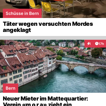
Schüsse in Bern
Täter wegen versuchten Mordes
angeklagt
Artik
1
17h
Interaktione
Bern
Neuer Mieter im Mattequartier:
Verein «m o r a» zieht ein