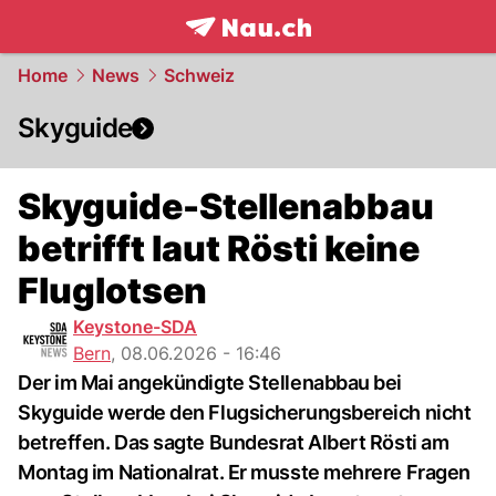
frontpage.
NAU.ch
Home
News
Schweiz
Skyguide
Skyguide-Stellenabbau
betrifft laut Rösti keine
Fluglotsen
Keystone-SDA
Bern
,
08.06.2026 - 16:46
Der im Mai angekündigte Stellenabbau bei
Skyguide werde den Flugsicherungsbereich nicht
betreffen. Das sagte Bundesrat Albert Rösti am
Montag im Nationalrat. Er musste mehrere Fragen