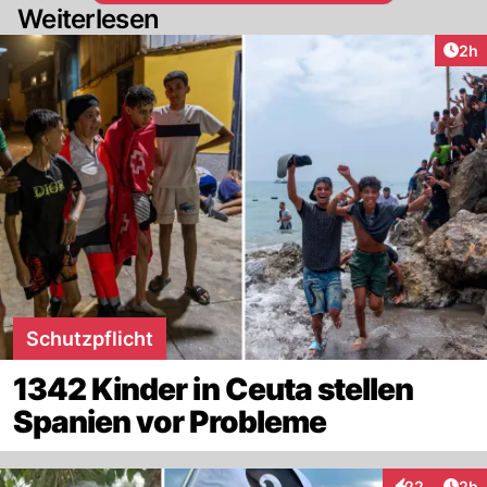
Weiterlesen
Arti
2h
Schutzpflicht
1342 Kinder in Ceuta stellen
Spanien vor Probleme
Arti
22
2h