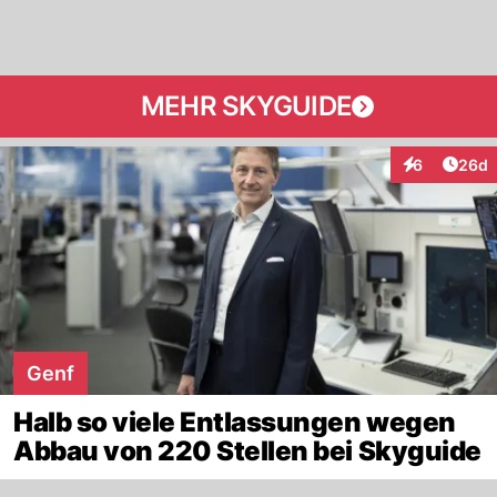
MEHR SKYGUIDE
Artik
6
26d
Interaktionen
Genf
Halb so viele Entlassungen wegen
Abbau von 220 Stellen bei Skyguide