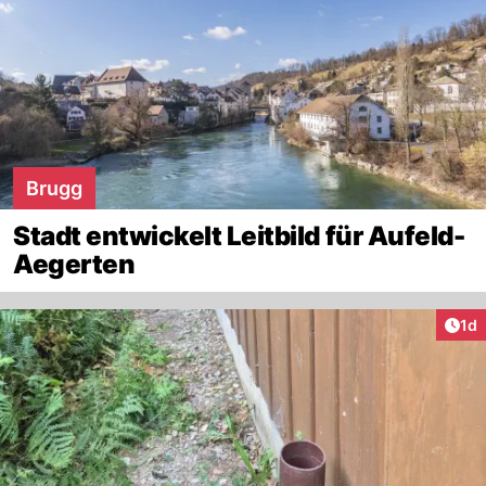
Brugg
Stadt entwickelt Leitbild für Aufeld-
Aegerten
Art
1d