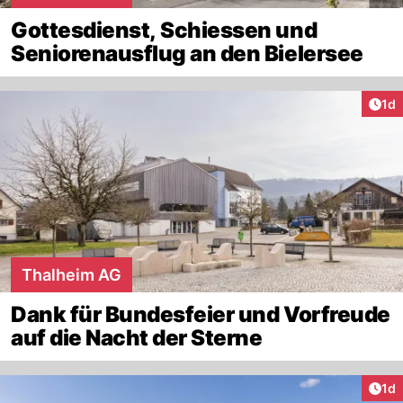
Gottesdienst, Schiessen und
Seniorenausflug an den Bielersee
Art
1d
Thalheim AG
Dank für Bundesfeier und Vorfreude
auf die Nacht der Sterne
Art
1d