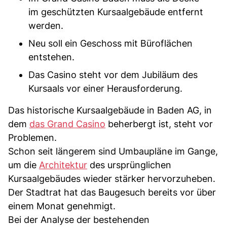
im geschützten Kursaalgebäude entfernt
werden.
Neu soll ein Geschoss mit Büroflächen
entstehen.
Das Casino steht vor dem Jubiläum des
Kursaals vor einer Herausforderung.
Das historische Kursaalgebäude in Baden AG, in
dem
das Grand Casino
beherbergt ist, steht vor
Problemen.
Schon seit längerem sind Umbaupläne im Gange,
um die
Architektur
des ursprünglichen
Kursaalgebäudes wieder stärker hervorzuheben.
Der Stadtrat hat das Baugesuch bereits vor über
einem Monat genehmigt.
Bei der Analyse der bestehenden