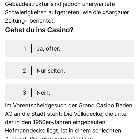
Gebäudestruktur sind jedoch unerwartete
Schwierigkeiten aufgetreten, wie die «Aargauer
Zeitung» berichtet.
Gehst du ins Casino?
1
Ja, öfter.
2
Nur selten.
3
Nein.
Im Vorentscheidgesuch der Grand Casino Baden
AG an die Stadt steht: Die Völkidecke, die unter
der in den 1950er-Jahren eingebauten
Hofmanndecke liegt, ist in einem schlechten
Zustand. Sie zeige «grossflächige