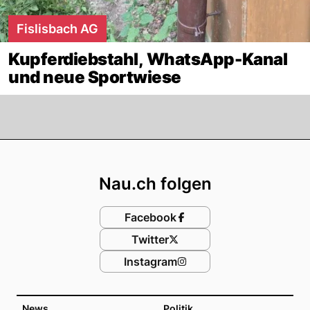
Fislisbach AG
Kupferdiebstahl, WhatsApp-Kanal
und neue Sportwiese
Footer
Nau.ch folgen
Facebook
Twitter
Instagram
News
Politik