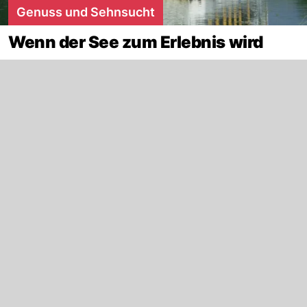
Genuss und Sehnsucht
Wenn der See zum Erlebnis wird