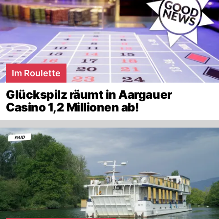
Im Roulette
Glückspilz räumt in Aargauer
Casino 1,2 Millionen ab!