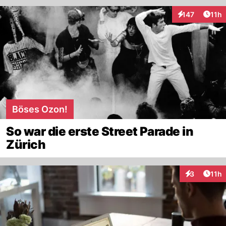
Artik
147
11h
Interaktionen
Böses Ozon!
So war die erste Street Parade in
Zürich
Artik
3
11h
Interaktione