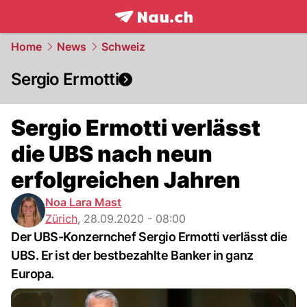
frontpage.
NAU.ch
Home
News
Schweiz
Sergio Ermotti
Sergio Ermotti verlässt
die UBS nach neun
erfolgreichen Jahren
Noa Lara Mast
Zürich
,
28.09.2020 - 08:00
Der UBS-Konzernchef Sergio Ermotti verlässt die
UBS. Er ist der bestbezahlte Banker in ganz
Europa.