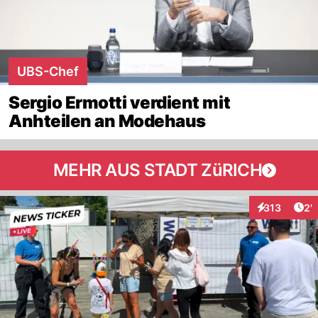
UBS-Chef
Sergio Ermotti verdient mit
Anhteilen an Modehaus
MEHR AUS STADT ZüRICH
Art
313
2'
Interaktionen