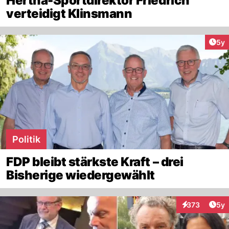
Hertha-Sportdirektor Friedrich
verteidigt Klinsmann
Arti
5y
Politik
FDP bleibt stärkste Kraft – drei
Bisherige wiedergewählt
Arti
373
5y
Interaktionen