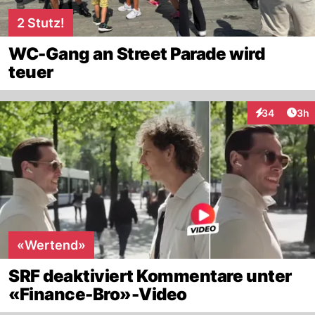
2 Stutz!
WC-Gang an Street Parade wird
teuer
Arti
34
3h
Interaktionen
«Wertend»
SRF deaktiviert Kommentare unter
«Finance-Bro»-Video