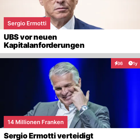
Sergio Ermotti
UBS vor neuen
Kapitalanforderungen
Art
36
1y
Interaktione
14 Millionen Franken
Sergio Ermotti verteidigt