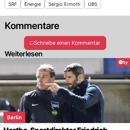
SRF
Energie
Sergio Ermotti
UBS
Kommentare
Schreibe einen Kommentar
Weiterlesen
Arti
5y
Berlin