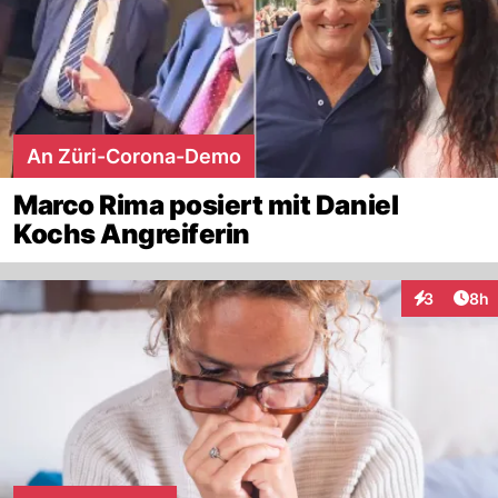
An Züri-Corona-Demo
Marco Rima posiert mit Daniel
Kochs Angreiferin
Arti
3
8h
Interaktion