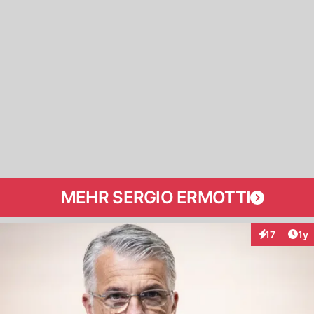
MEHR SERGIO ERMOTTI
Art
17
1y
Interaktione