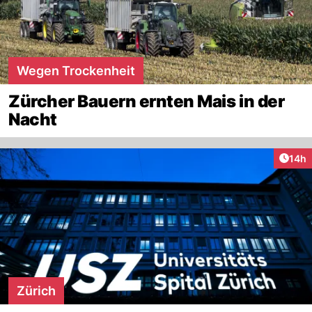
Wegen Trockenheit
Zürcher Bauern ernten Mais in der
Nacht
Artik
14h
Zürich