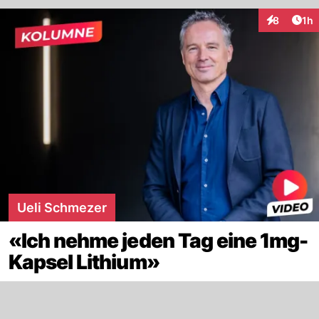
Art
8
1h
Interaktion
Ueli Schmezer
«Ich nehme jeden Tag eine 1mg-
Kapsel Lithium»