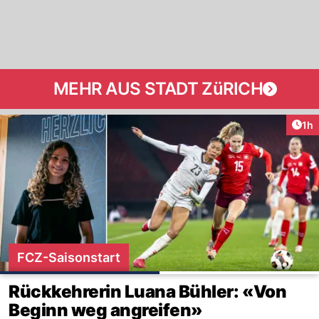
MEHR AUS STADT ZüRICH
Art
1h
FCZ-Saisonstart
Rückkehrerin Luana Bühler: «Von
Beginn weg angreifen»