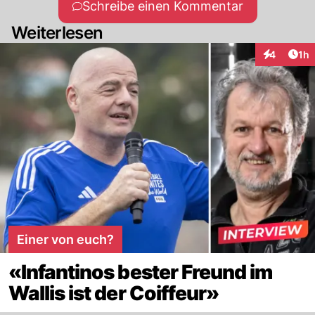
Schreibe einen Kommentar
Weiterlesen
Art
4
1h
Interaktion
Einer von euch?
«Infantinos bester Freund im
Wallis ist der Coiffeur»