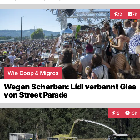
Arti
22
7h
Interaktionen
Wie Coop & Migros
Wegen Scherben: Lidl verbannt Glas
von Street Parade
Artik
12
13h
Interaktionen