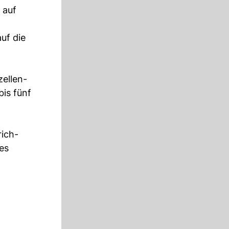
 auf
uf die
zellen-
bis fünf
rich-
es