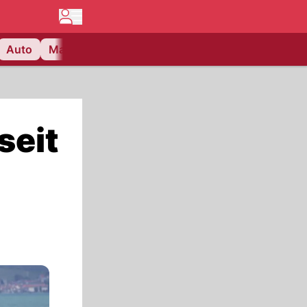
Auto
Matchcenter
Videos
Nau Plus
Lifestyle
seit