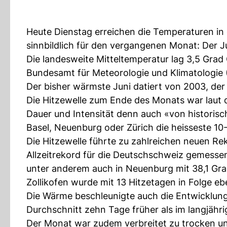
Heute Dienstag erreichen die Temperaturen in d
sinnbildlich für den vergangenen Monat: Der J
Die landesweite Mitteltemperatur lag 3,5 Grad
Bundesamt für Meteorologie und Klimatologie 
Der bisher wärmste Juni datiert von 2003, de
Die Hitzewelle zum Ende des Monats war laut
Dauer und Intensität denn auch «von histori
Basel, Neuenburg oder Zürich die heisseste 10-
Die Hitzewelle führte zu zahlreichen neuen Re
Allzeitrekord für die Deutschschweiz gemesse
unter anderem auch in Neuenburg mit 38,1 Grad
Zollikofen wurde mit 13 Hitzetagen in Folge ebe
Die Wärme beschleunigte auch die Entwicklung 
Durchschnitt zehn Tage früher als im langjähri
Der Monat war zudem verbreitet zu trocken und