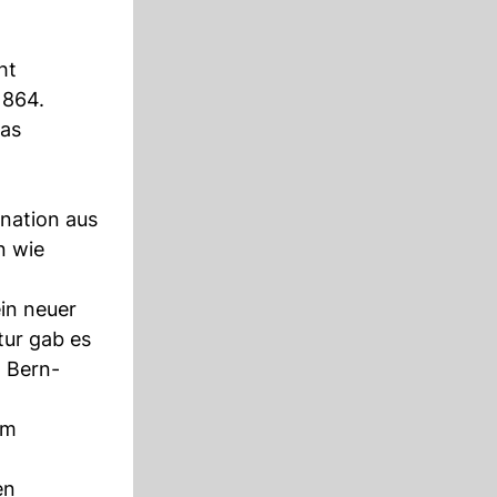
ht
1864.
das
nation aus
n wie
in neuer
tur gab es
n Bern-
im
en