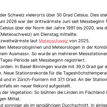
er Schweiz vielerorts über 30 Grad Celsius. Dies ste
uni 2026 war der drittwärmste Juni seit Messbeginn 
 Celsius über der Norm der Jahre 1991 bis 2020, wie 
(Meteoschweiz) am Dienstag mitteilte.
r zweitwärmste laut
Meteoschweiz
von 2025.
 den Meteorologinnen und Meteorologen in der Kombi
schem Ausmass». So wurde an mehreren Messstatione
Tages-Periode seit Messbeginn registriert.
korden. In Basel-Binningen wurde mit 39,0 Grad gar e
n. Neue Stationsrekorde für die Tageshöchsttempera
 und in Zürich-Fluntern mit 37,1 Grad. An der Statio
nfalls ein neuer Rekord aufgestellt.
der Vegetation: So blühten die Linden im Flachland 
gen Mittel.
 sonniger als im langjährigen Durchschnitt. In einig