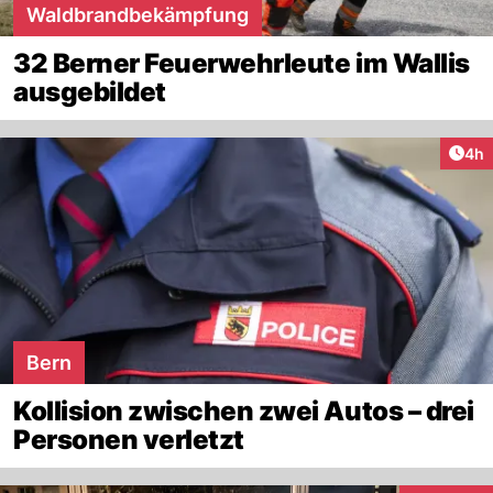
Waldbrandbekämpfung
32 Berner Feuerwehrleute im Wallis
ausgebildet
Arti
4h
Bern
Kollision zwischen zwei Autos – drei
Personen verletzt