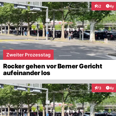
Arti
52
4y
Interaktionen
Zweiter Prozesstag
Rocker gehen vor Berner Gericht
aufeinander los
Arti
73
4y
Interaktione