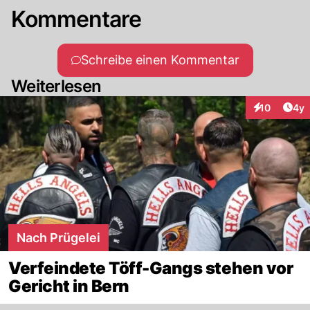
Kommentare
Schreibe einen Kommentar
Weiterlesen
Arti
10
4y
Interaktione
Nach Prügelei
Verfeindete Töff-Gangs stehen vor
Gericht in Bern