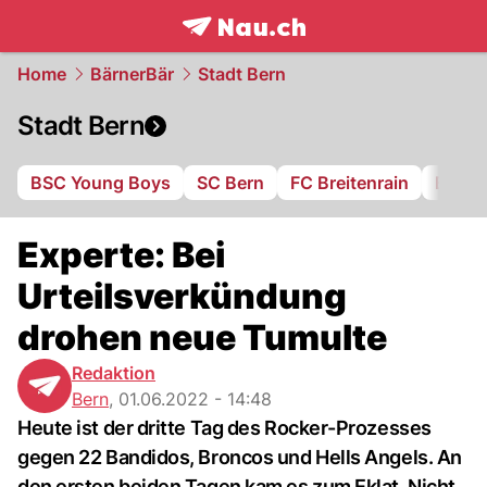
frontpage.
NAU.ch
Home
BärnerBär
Stadt Bern
Stadt Bern
BSC Young Boys
SC Bern
FC Breitenrain
BSV B
Experte: Bei
Urteilsverkündung
drohen neue Tumulte
Redaktion
Bern
,
01.06.2022 - 14:48
Heute ist der dritte Tag des Rocker-Prozesses
gegen 22 Bandidos, Broncos und Hells Angels. An
den ersten beiden Tagen kam es zum Eklat. Nicht