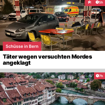
Arti
1
5h
Interaktion
Schüsse in Bern
Täter wegen versuchten Mordes
angeklagt
Arti
7h