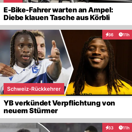
E-Bike-Fahrer warten an Ampel:
Diebe klauen Tasche aus Körbli
Artik
36
11h
Interaktionen
Schweiz-Rückkehrer
YB verkündet Verpflichtung von
neuem Stürmer
Artik
33
11h
Interaktionen