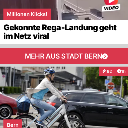
Millionen Klicks!
Gekonnte Rega-Landung geht
im Netz viral
MEHR AUS STADT BERN
Art
192
1h
Interaktionen
Bern