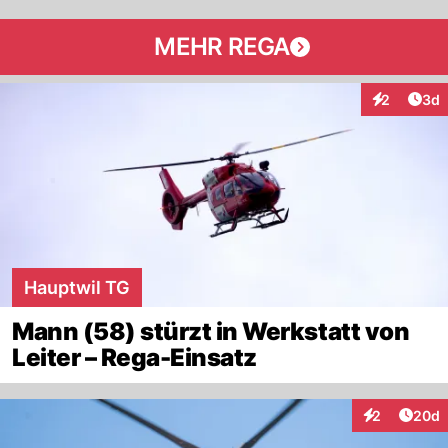
MEHR REGA
Arti
2
3d
Interaktion
Hauptwil TG
Mann (58) stürzt in Werkstatt von
Leiter – Rega-Einsatz
Artik
2
20d
Interaktionen