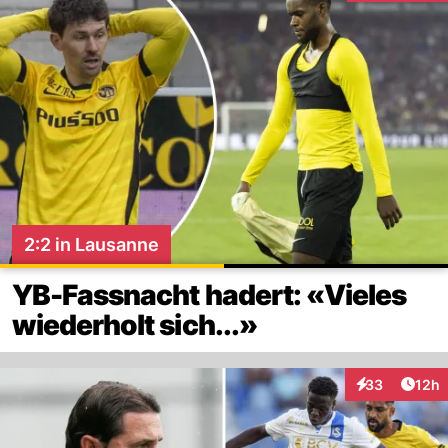
2:2 in Lausanne
YB-Fassnacht hadert: «Vieles
wiederholt sich...»
Artik
33
12h
Interaktionen