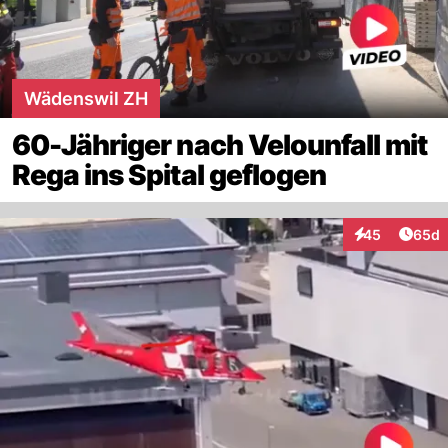
Wädenswil ZH
60-Jähriger nach Velounfall mit
Rega ins Spital geflogen
Artik
45
65d
Interaktionen