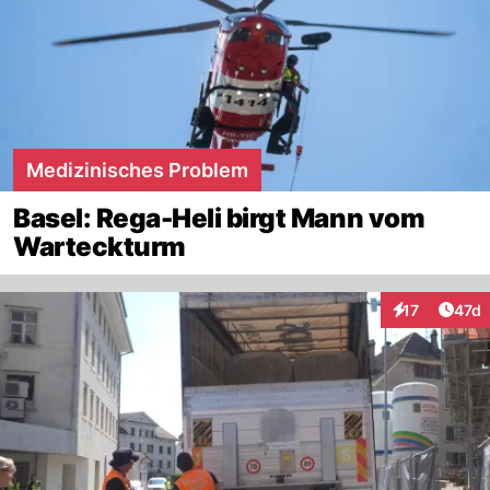
Medizinisches Problem
Basel: Rega-Heli birgt Mann vom
Warteckturm
Artik
17
47d
Interaktionen