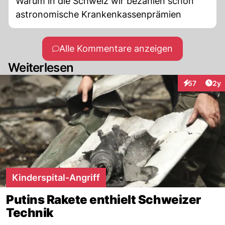
Warum in die Schweiz wir bezahlen schon
astronomische Krankenkassenprämien
Alle Kommentare anzeigen
Weiterlesen
Arti
57
2y
Interaktione
Kinderspital-Angriff
Putins Rakete enthielt Schweizer
Technik