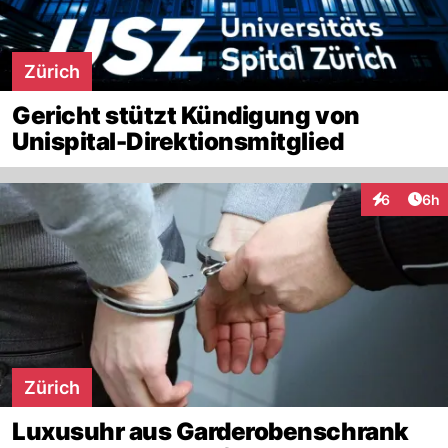
Zürich
Gericht stützt Kündigung von
Unispital-Direktionsmitglied
Arti
6
6h
Interaktion
Zürich
Luxusuhr aus Garderobenschrank