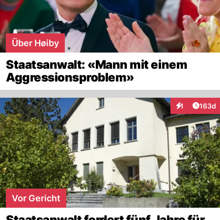
Über Høiby
Staatsanwalt: «Mann mit einem
Aggressionsproblem»
Artike
1
163d
Interaktionen
Vor Gericht
Staatsanwalt fordert fünf Jahre für