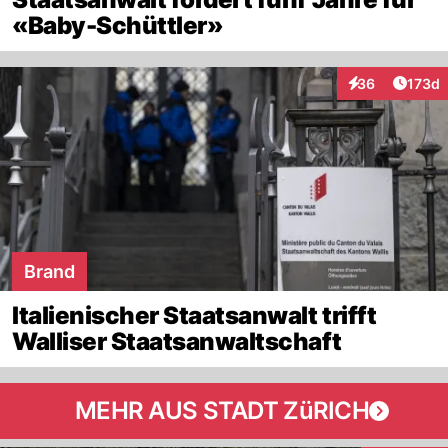
«Baby-Schüttler»
Artike
36
173d
Interaktionen
Brand
Italienischer Staatsanwalt trifft
Walliser Staatsanwaltschaft
MEHR AUS STADT ZüRICH