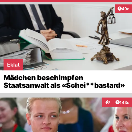
Artik
49d
Eklat
Mädchen beschimpfen
Staatsanwalt als «Schei**bastard»
Artike
7
143d
Interaktionen