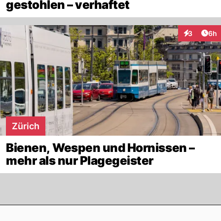
gestohlen – verhaftet
Arti
3
6h
Interaktion
Zürich
Bienen, Wespen und Hornissen –
mehr als nur Plagegeister
Footer