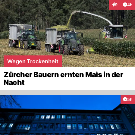
Arti
9
4h
Interaktion
Wegen Trockenheit
Zürcher Bauern ernten Mais in der
Nacht
Arti
5h