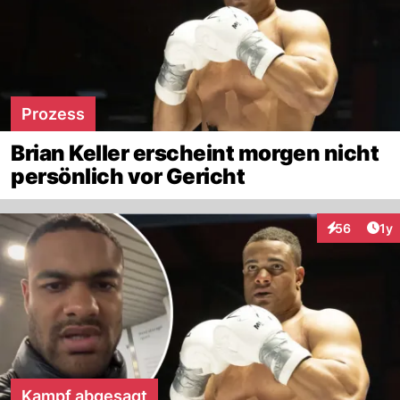
Prozess
Brian Keller erscheint morgen nicht
persönlich vor Gericht
Art
56
1y
Interaktione
Kampf abgesagt