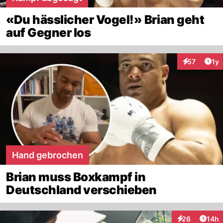
«Du hässlicher Vogel!» Brian geht
auf Gegner los
Art
57
1y
Interaktione
Hand gebrochen
Brian muss Boxkampf in
Deutschland verschieben
Artik
26
14h
Interaktionen