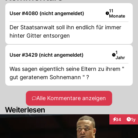
Artikel veröffe
11
User #4080 (nicht angemeldet)
Monate
Der Staatsanwalt soll ihn endlich für immer
hinter Gitter entsorgen
Artikel ver
1
User #3429 (nicht angemeldet)
Jahr
Was sagen eigentlich seine Eltern zu ihrem "
gut geratenem Sohnemann " ?
Alle Kommentare anzeigen
Weiterlesen
Art
34
1y
Interaktione