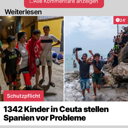
Alle Kommentare anzeigen
Weiterlesen
Arti
24'
Schutzpflicht
1342 Kinder in Ceuta stellen
Spanien vor Probleme