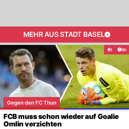
MEHR AUS STADT BASEL
Arti
5
9h
Interaktion
Gegen den FC Thun
FCB muss schon wieder auf Goalie
Omlin verzichten