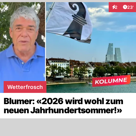
Arti
2
23'
Interaktione
Wetterfrosch
Blumer: «2026 wird wohl zum
neuen Jahrhundertsommer!»