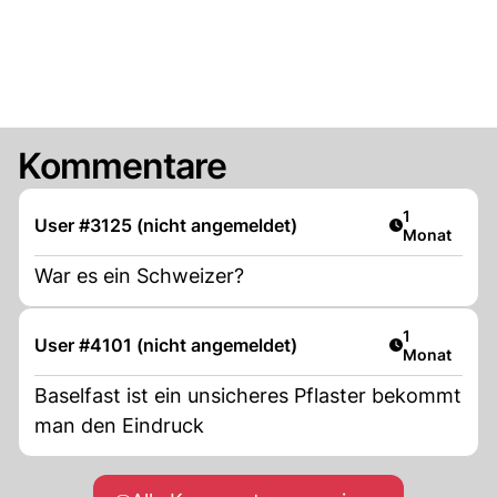
Kommentare
Artikel veröf
1
User #3125 (nicht angemeldet)
Monat
War es ein Schweizer?
Artikel veröf
1
User #4101 (nicht angemeldet)
Monat
Baselfast ist ein unsicheres Pflaster bekommt
man den Eindruck