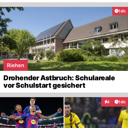
Artik
14h
Riehen
Drohender Astbruch: Schulareale
vor Schulstart gesichert
Artik
4
14h
Interaktione