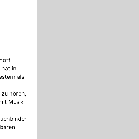
noff
 hat in
stern als
 zu hören,
mit Musik
Buchbinder
lbaren