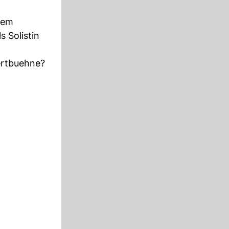
dem
s Solistin
ertbuehne?