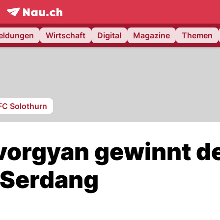
frontpage.
NAU.ch
meldungen
Wirtschaft
Digital
Magazine
Themen
FC Solothurn
evorgyan gewinnt d
x Serdang