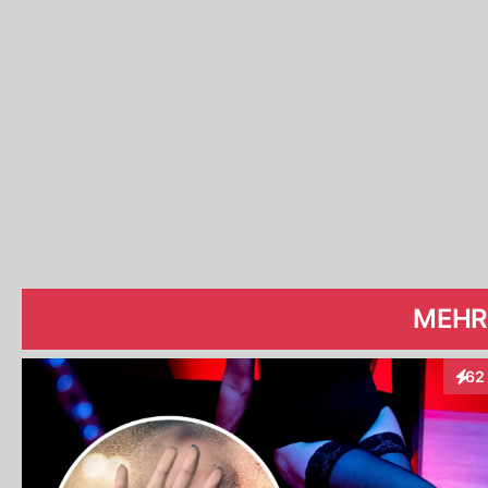
MEHR
62
Inte