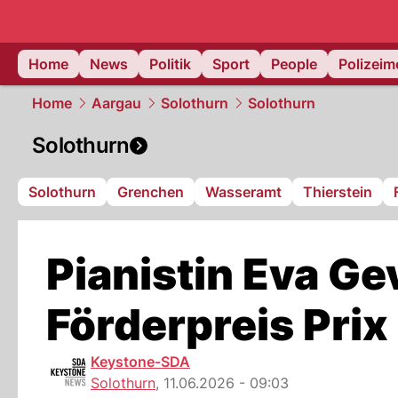
Home
News
Politik
Sport
People
Polizei
Home
Aargau
Solothurn
Solothurn
Solothurn
Solothurn
Grenchen
Wasseramt
Thierstein
Pianistin Eva G
Förderpreis Pri
Keystone-SDA
Solothurn
,
11.06.2026 - 09:03