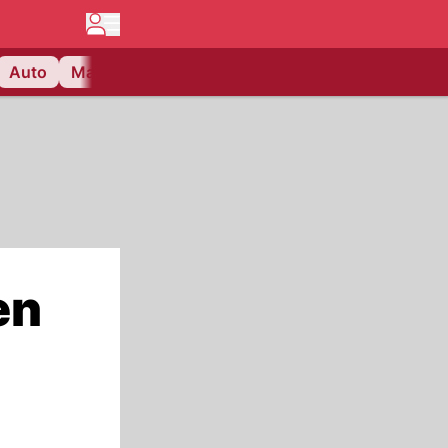
Auto
Matchcenter
Videos
Nau Plus
Lifestyle
en