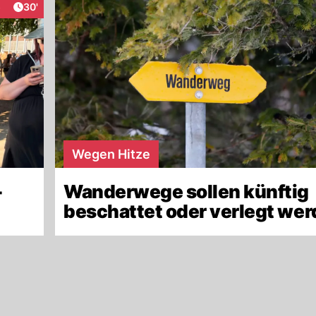
Artikel veröffentlicht:
5
30'
aktionen
Wegen Hitze
-
Wanderwege sollen künftig
beschattet oder verlegt we