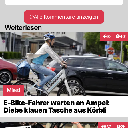
Alle Kommentare anzeigen
Weiterlesen
Arti
40
40'
Interaktionen
Mies!
E-Bike-Fahrer warten an Ampel:
Diebe klauen Tasche aus Körbli
Arti
863
2h