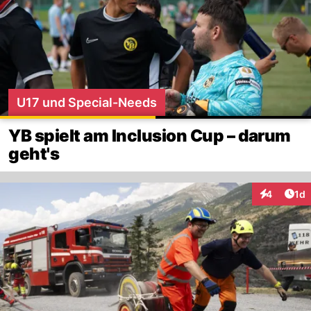
U17 und Special-Needs
YB spielt am Inclusion Cup – darum
geht's
Art
4
1d
Interaktion