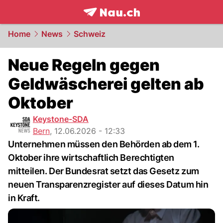
frontpage.
NAU.ch
Home
News
Schweiz
Neue Regeln gegen
Geldwäscherei gelten ab
Oktober
Keystone-SDA
Bern
,
12.06.2026 - 12:33
Unternehmen müssen den Behörden ab dem 1.
Oktober ihre wirtschaftlich Berechtigten
mitteilen. Der Bundesrat setzt das Gesetz zum
neuen Transparenzregister auf dieses Datum hin
in Kraft.