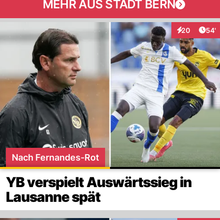
MEHR AUS STADT BERN
Arti
20
54'
Interaktionen
Nach Fernandes-Rot
YB verspielt Auswärtssieg in
Lausanne spät