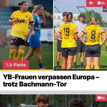
Arti
3
3h
Interaktion
1:3-Pleite
YB-Frauen verpassen Europa –
trotz Bachmann-Tor
Arti
8h