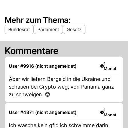
Mehr zum Thema:
Bundesrat
Parlament
Gesetz
Kommentare
Artikel veröf
1
User #9916 (nicht angemeldet)
Monat
Aber wir liefern Bargeld in die Ukraine und
schauen bei Crypto weg, von Panama ganz
zu schweigen. 😍
Artikel veröf
1
User #4371 (nicht angemeldet)
Monat
Ich wasche kein gfld ich schwimme darin