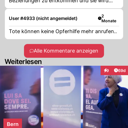
Beziehungen zu entkommen und sie wird
Leben retten
Artikel veröff
2
User #4933 (nicht angemeldet)
Monate
Tote können keine Opferhilfe mehr anrufen..
Alle Kommentare anzeigen
Weiterlesen
Artik
9
69d
Interaktionen
Bern