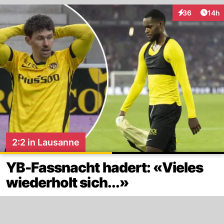
Artik
36
14h
Interaktionen
2:2 in Lausanne
YB-Fassnacht hadert: «Vieles
wiederholt sich...»