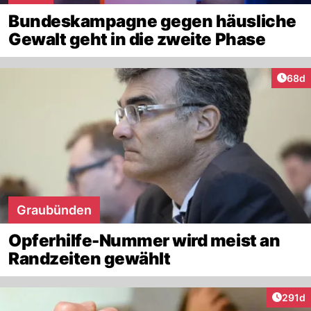
Bundeskampagne gegen häusliche
Gewalt geht in die zweite Phase
Artik
68d
Graubünden
Opferhilfe-Nummer wird meist an
Randzeiten gewählt
Artike
291d