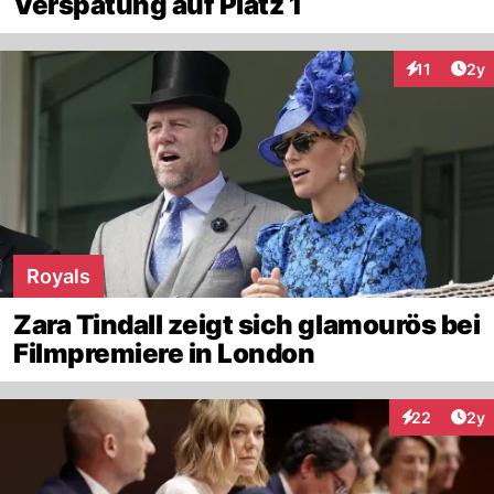
Verspätung auf Platz 1
Arti
11
2y
Interaktione
Royals
Zara Tindall zeigt sich glamourös bei
Filmpremiere in London
Arti
22
2y
Interaktionen