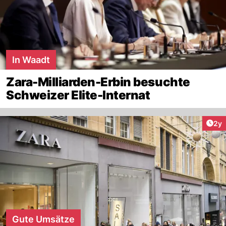
In Waadt
Zara-Milliarden-Erbin besuchte
Schweizer Elite-Internat
Arti
2y
Gute Umsätze