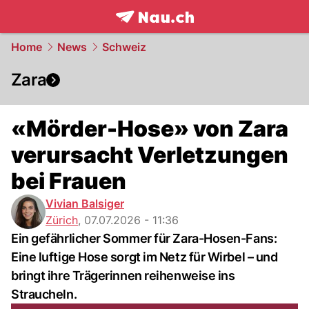
frontpage.
NAU.ch
Home
News
Schweiz
Zara
«Mörder-Hose» von Zara
verursacht Verletzungen
bei Frauen
Vivian Balsiger
Zürich
,
07.07.2026 - 11:36
Ein gefährlicher Sommer für Zara-Hosen-Fans:
Eine luftige Hose sorgt im Netz für Wirbel – und
bringt ihre Trägerinnen reihenweise ins
Straucheln.