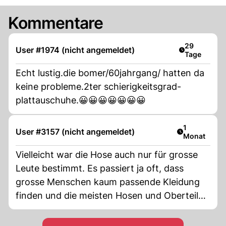
Kommentare
Artikel veröf
29
User #1974 (nicht angemeldet)
Tage
Echt lustig.die bomer/60jahrgang/ hatten da
keine probleme.2ter schierigkeitsgrad-
plattauschuhe.😀😀😀😀😀😀😀
Artikel veröf
1
User #3157 (nicht angemeldet)
Monat
Vielleicht war die Hose auch nur für grosse
Leute bestimmt. Es passiert ja oft, dass
grosse Menschen kaum passende Kleidung
finden und die meisten Hosen und Oberteile
sind viel zu kurz für Leute die grösser sind.