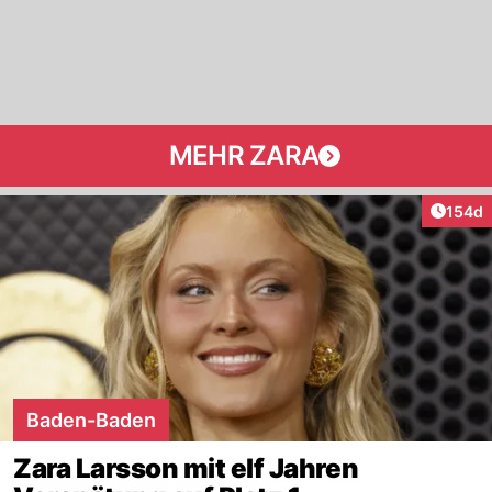
MEHR ZARA
Artike
154d
Baden-Baden
Zara Larsson mit elf Jahren