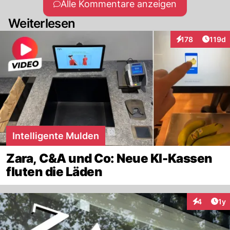
Alle Kommentare anzeigen
Weiterlesen
Artike
178
119d
Interaktionen
Intelligente Mulden
Zara, C&A und Co: Neue KI-Kassen
fluten die Läden
Art
4
1y
Interaktion