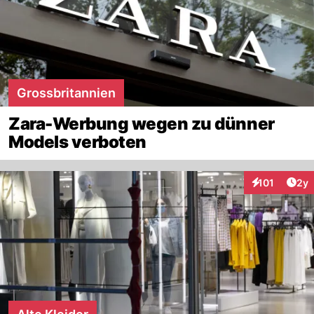
Grossbritannien
Zara-Werbung wegen zu dünner
Models verboten
Arti
101
2y
Interaktionen