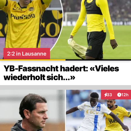
2:2 in Lausanne
YB-Fassnacht hadert: «Vieles
wiederholt sich...»
Artik
33
12h
Interaktionen