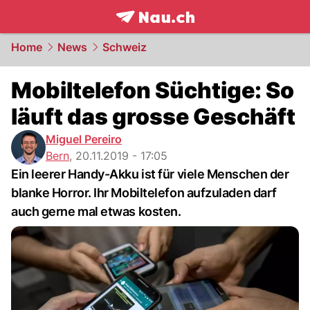
frontpage.
NAU.ch
Home
News
Schweiz
Mobiltelefon Süchtige: So
läuft das grosse Geschäft
Miguel Pereiro
Bern
,
20.11.2019 - 17:05
Ein leerer Handy-Akku ist für viele Menschen der
blanke Horror. Ihr Mobiltelefon aufzuladen darf
auch gerne mal etwas kosten.