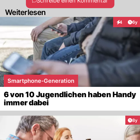
Schreibe einen Kommentar
Weiterlesen
Arti
4
6y
Interaktion
Smartphone-Generation
6 von 10 Jugendlichen haben Handy
immer dabei
Arti
8y