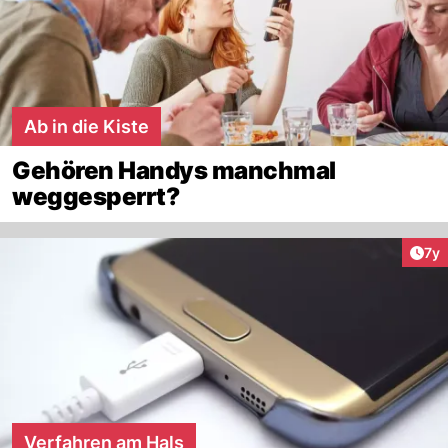
Ab in die Kiste
Gehören Handys manchmal
weggesperrt?
Art
7y
Verfahren am Hals