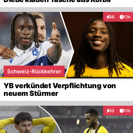
Artik
36
11h
Interaktionen
Schweiz-Rückkehrer
YB verkündet Verpflichtung von
neuem Stürmer
Artik
33
11h
Interaktionen