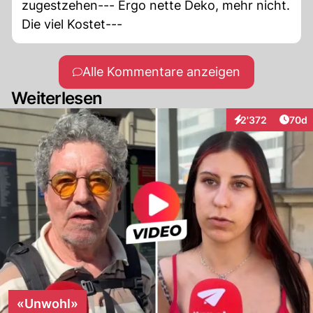
zugestzehen--- Ergo nette Deko, mehr nicht.
Die viel Kostet---
Alle Kommentare anzeigen
Weiterlesen
Artik
2'372
70d
Interaktionen
«Unwohl»