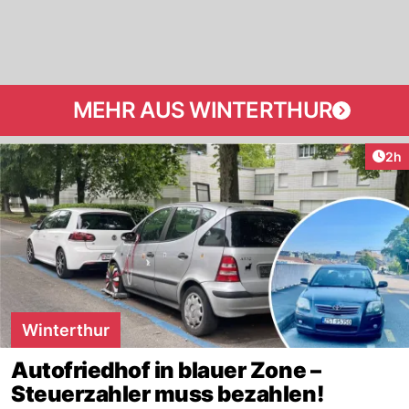
MEHR AUS WINTERTHUR
Arti
2h
Winterthur
Autofriedhof in blauer Zone –
Steuerzahler muss bezahlen!