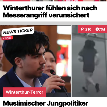
Winterthurer fühlen sich nach
Messerangriff verunsichert
Artik
4'210
70d
Interaktionen
Winterthur-Terror
Muslimischer Jungpolitiker