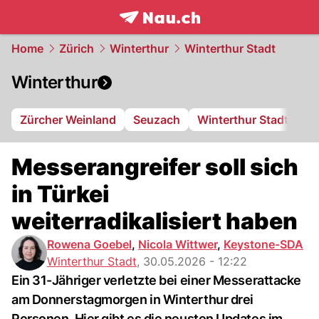
frontpage.
NAU.ch
Home
Zürich
Winterthur
Winterthur Stadt
Winterthur
Zürcher Weinland
Seuzach
Winterthur Stadt
FC
Messerangreifer soll sich
in Türkei
weiterradikalisiert haben
Rowena Goebel
,
Nicola Wittwer
,
Keystone-SDA
Winterthur Stadt
,
30.05.2026 - 12:22
Ein 31-Jähriger verletzte bei einer Messerattacke
am Donnerstagmorgen in Winterthur drei
Personen. Hier gibt es die neusten Updates im