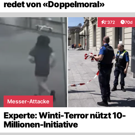
redet von «Doppelmoral»
Artik
2'372
70d
Interaktionen
Messer-Attacke
Experte: Winti-Terror nützt 10-
Millionen-Initiative