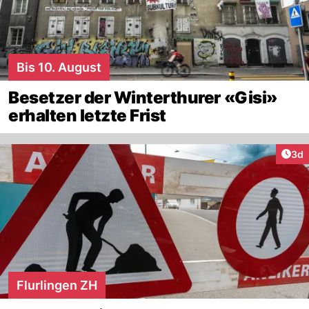
Bis 10. August
Besetzer der Winterthurer «Gisi»
erhalten letzte Frist
Arti
3d
Flurlingen ZH