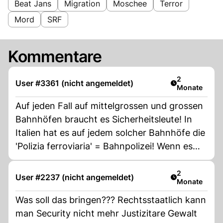
Beat Jans
Migration
Moschee
Terror
Mord
SRF
Kommentare
Artikel veröff
2
User #3361 (nicht angemeldet)
Monate
Auf jeden Fall auf mittelgrossen und grossen
Bahnhöfen braucht es Sicherheitsleute! In
Italien hat es auf jedem solcher Bahnhöfe die
'Polizia ferroviaria' = Bahnpolizei! Wenn es
sich sogar die Italiener leisten, kann es wohl
auch die Schweiz leisten. Oder spart man
Artikel veröff
2
User #2237 (nicht angemeldet)
Monate
hier einmal mehr auf dem Buckel der
Reisenden!
Was soll das bringen??? Rechtsstaatlich kann
man Security nicht mehr Justizitare Gewalt