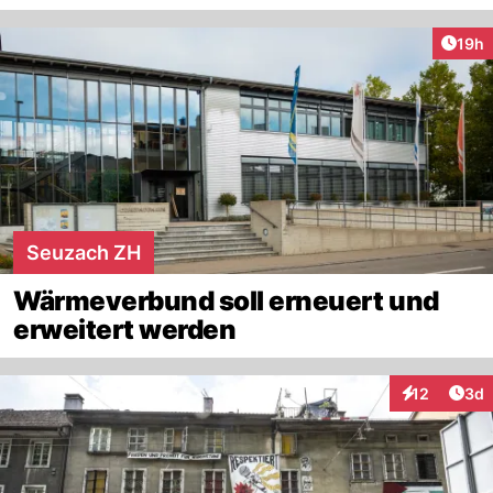
Artik
19h
Seuzach ZH
Wärmeverbund soll erneuert und
erweitert werden
Arti
12
3d
Interaktione