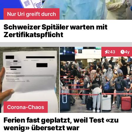
Nur Uri greift durch
Schweizer Spitäler warten mit
Zertifikatspflicht
Arti
243
4y
Interaktionen
Corona-Chaos
Ferien fast geplatzt, weil Test «zu
wenig» übersetzt war