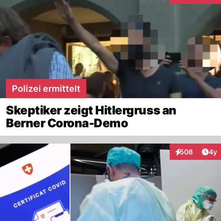
Polizei ermittelt
Skeptiker zeigt Hitlergruss an
Berner Corona-Demo
Arti
508
4y
Interaktionen