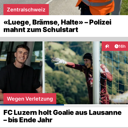
Zentralschweiz
«Luege, Brämse, Halte» – Polizei
mahnt zum Schulstart
Artik
1
16h
Interaktione
Wegen Verletzung
FC Luzern holt Goalie aus Lausanne
– bis Ende Jahr