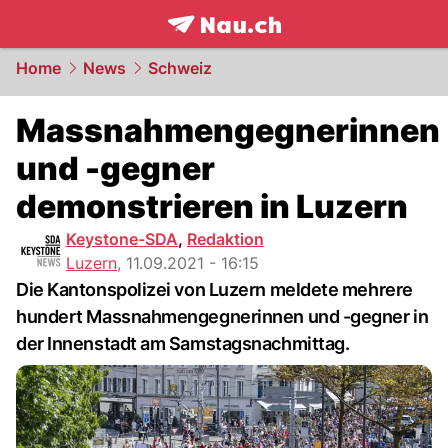
frontpage.
NAU.ch
Home
News
Schweiz
Massnahmengegnerinnen
und -gegner
demonstrieren in Luzern
Keystone-SDA
,
Redaktion
Luzern
,
11.09.2021 - 16:15
Die Kantonspolizei von Luzern meldete mehrere
hundert Massnahmengegnerinnen und -gegner in
der Innenstadt am Samstagsnachmittag.