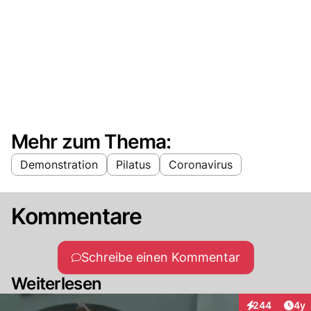
Mehr zum Thema:
Demonstration
Pilatus
Coronavirus
Kommentare
Schreibe einen Kommentar
Weiterlesen
Arti
244
4y
Interaktionen