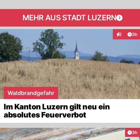
MEHR AUS STADT LUZERN
Arti
2
3h
Interaktion
Waldbrandgefahr
Im Kanton Luzern gilt neu ein
absolutes Feuerverbot
Arti
3h