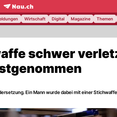
frontpage.
NAU.ch
meldungen
Wirtschaft
Digital
Magazine
Themen
ffe schwer verletz
festgenommen
dersetzung. Ein Mann wurde dabei mit einer Stichwaffe 