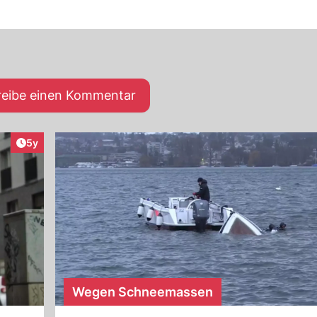
reibe einen Kommentar
Artikel veröffentlicht:
5y
Wegen Schneemassen