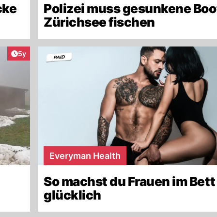
cke
Polizei muss gesunkene Boo
Zürichsee fischen
Artikel veröffentlicht:
5y
Everyman Health
So machst du Frauen im Bett
glücklich