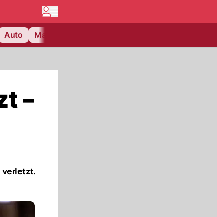
Auto
Matchcenter
Videos
Nau Plus
Lifestyle
t –
verletzt.