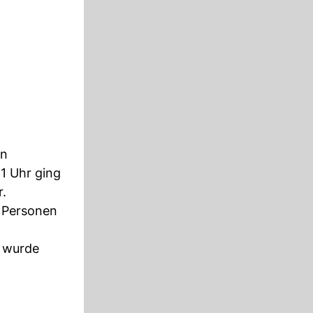
en
1 Uhr ging
r.
i Personen
wurde