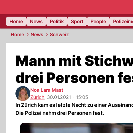
Home
News
Politik
Sport
People
Polizei
Home
News
Schweiz
Mann mit Stichwa
drei Personen 
Noa Lara Mast
Zürich
,
30.01.2021 - 15:05
In Zürich kam es letzte Nacht zu einer Auseinan
Die Polizei nahm drei Personen fest.