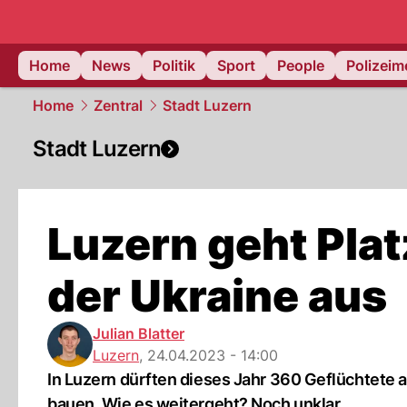
Home
News
Politik
Sport
People
Polizei
Home
Zentral
Stadt Luzern
Stadt Luzern
Luzern geht Plat
der Ukraine aus
Julian Blatter
Luzern
,
24.04.2023 - 14:00
In Luzern dürften dieses Jahr 360 Geflüchtete a
bauen. Wie es weitergeht? Noch unklar ...