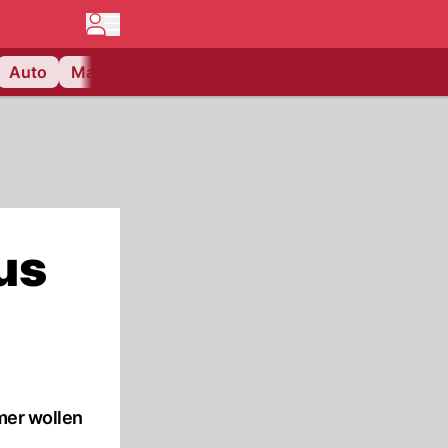
Auto
Matchcenter
Videos
Nau Plus
Lifestyle
us
mer wollen