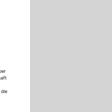
ber
haft
 die