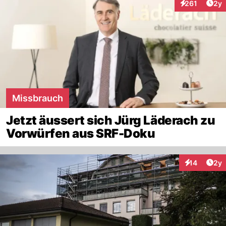
Arti
261
2y
Interaktionen
Missbrauch
Jetzt äussert sich Jürg Läderach zu
Vorwürfen aus SRF-Doku
Arti
14
2y
Interaktione