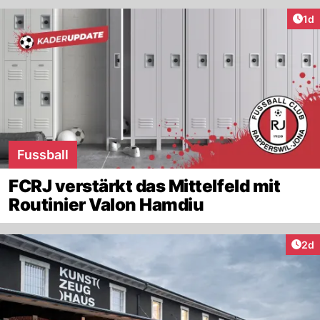
Art
1d
Fussball
FCRJ verstärkt das Mittelfeld mit
Routinier Valon Hamdiu
Arti
2d