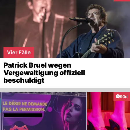
Vier Fälle
Patrick Bruel wegen
Vergewaltigung offiziell
beschuldigt
Artik
90d