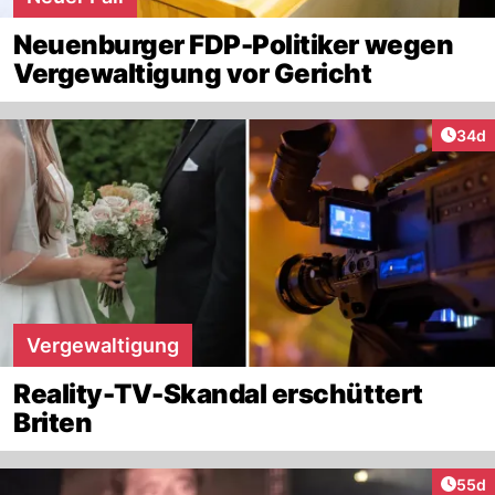
Neuenburger FDP-Politiker wegen
Vergewaltigung vor Gericht
Artik
34d
Vergewaltigung
Reality-TV-Skandal erschüttert
Briten
Artik
55d