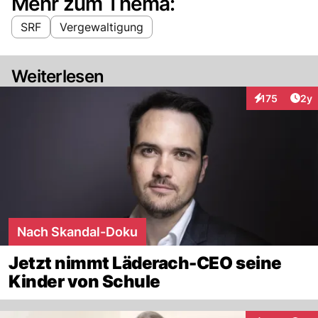
Mehr zum Thema:
SRF
Vergewaltigung
Weiterlesen
Arti
175
2y
Interaktionen
Nach Skandal-Doku
Jetzt nimmt Läderach-CEO seine
Kinder von Schule