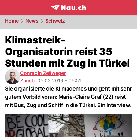
frontpage.
NAU.ch
Home
News
Schweiz
Klimastreik-
Organisatorin reist 35
Stunden mit Zug in Türkei
Conradin Zellweger
Zürich
,
05.02.2019 - 06:51
Sie organisierte die Klimademos und geht mit sehr
gutem Vorbild voran: Marie-Claire Graf (22) reist
mit Bus, Zug und Schiff in die Türkei. Ein Interview.