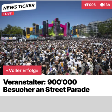
Artik
1'006
13h
Interaktionen
«Voller Erfolg»
Veranstalter: 900'000
Besucher an Street Parade