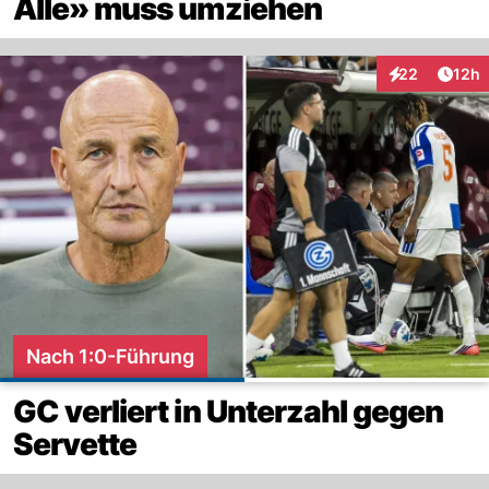
Alle» muss umziehen
Artik
22
12h
Interaktionen
Nach 1:0-Führung
GC verliert in Unterzahl gegen
Servette