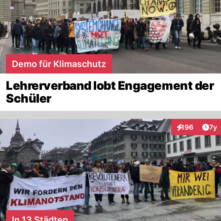
Demo für Klimaschutz
Lehrerverband lobt Engagement der
Schüler
Art
196
7y
Interaktionen
In 13 Städten