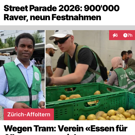
Street Parade 2026: 900'000
Raver, neun Festnahmen
Arti
6
7h
Interaktion
Zürich-Affoltern
Wegen Tram: Verein «Essen für