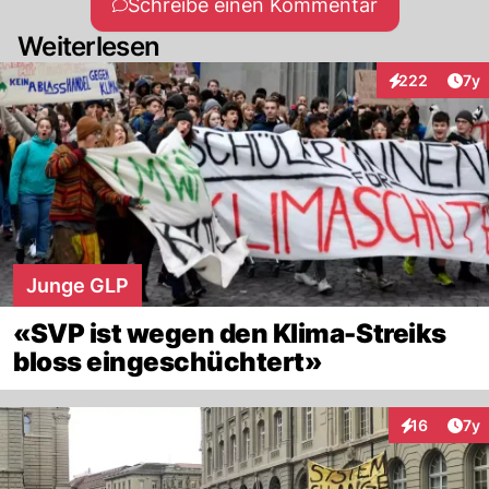
Schreibe einen Kommentar
Weiterlesen
Art
222
7y
Interaktionen
Junge GLP
«SVP ist wegen den Klima-Streiks
bloss eingeschüchtert»
Art
16
7y
Interaktione