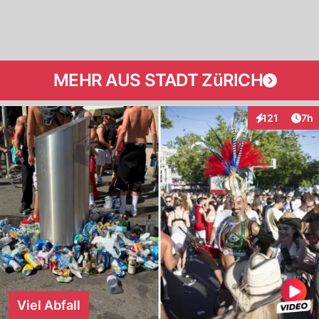
MEHR AUS STADT ZüRICH
Arti
121
7h
Interaktionen
Viel Abfall