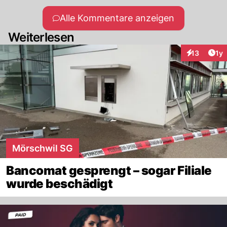
Alle Kommentare anzeigen
Weiterlesen
Art
13
1y
Interaktione
Mörschwil SG
Bancomat gesprengt – sogar Filiale
wurde beschädigt