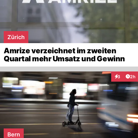
Zürich
Amrize verzeichnet im zweiten
Quartal mehr Umsatz und Gewinn
Arti
3
2h
Interaktion
Bern