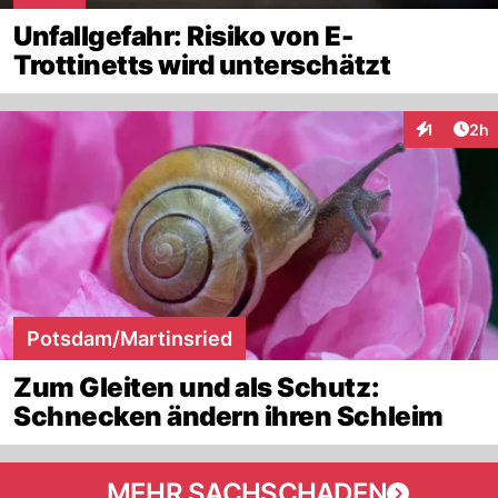
Unfallgefahr: Risiko von E-
Trottinetts wird unterschätzt
Arti
1
2h
Interaktion
Potsdam/Martinsried
Zum Gleiten und als Schutz:
Schnecken ändern ihren Schleim
MEHR SACHSCHADEN