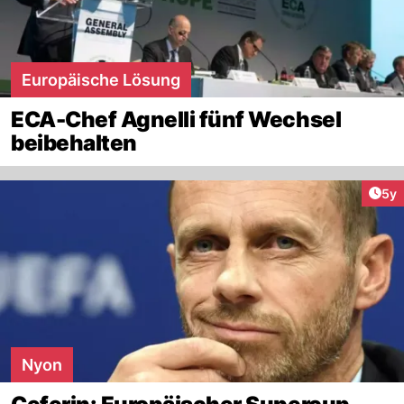
Europäische Lösung
ECA-Chef Agnelli fünf Wechsel
beibehalten
Arti
5y
Nyon