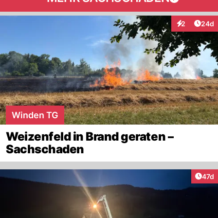
Artik
2
24d
Interaktionen
Winden TG
Weizenfeld in Brand geraten –
Sachschaden
Artik
47d