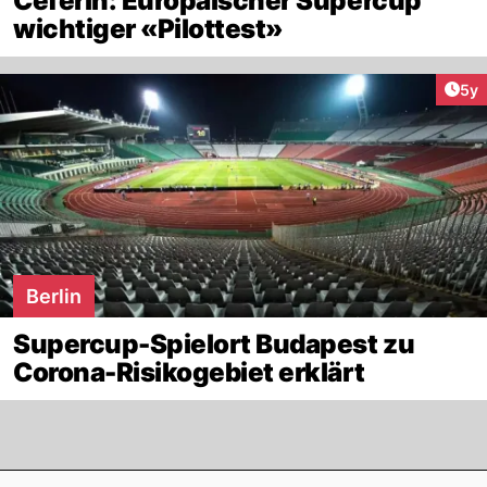
Ceferin: Europäischer Supercup
wichtiger «Pilottest»
Arti
5y
Berlin
Supercup-Spielort Budapest zu
Corona-Risikogebiet erklärt