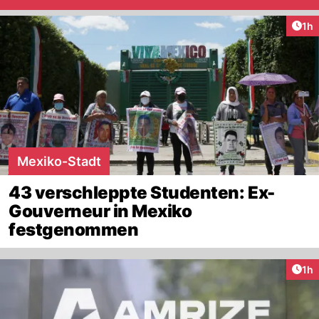
Art
1h
Mexiko-Stadt
43 verschleppte Studenten: Ex-
Gouverneur in Mexiko
festgenommen
Art
1h