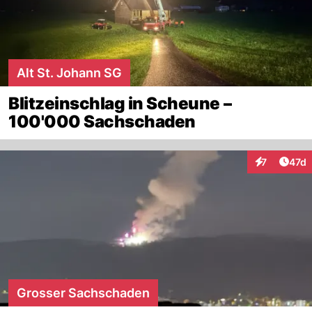
Alt St. Johann SG
Blitzeinschlag in Scheune –
100'000 Sachschaden
Artik
7
47d
Interaktione
Grosser Sachschaden