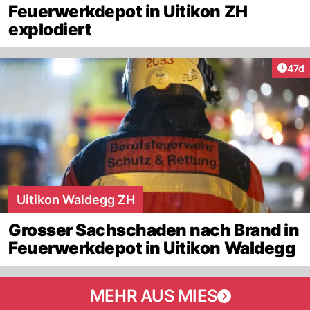
Feuerwerkdepot in Uitikon ZH
explodiert
Artik
47d
Uitikon Waldegg ZH
Grosser Sachschaden nach Brand in
Feuerwerkdepot in Uitikon Waldegg
MEHR AUS MIES