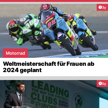
Arti
3y
Motorrad
Weltmeisterschaft für Frauen ab
2024 geplant
Arti
5y