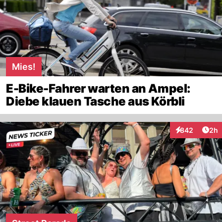
Mies!
E-Bike-Fahrer warten an Ampel:
Diebe klauen Tasche aus Körbli
Arti
842
2h
Interaktionen