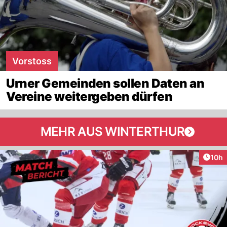
Vorstoss
Urner Gemeinden sollen Daten an
Vereine weitergeben dürfen
MEHR AUS WINTERTHUR
Artik
10h