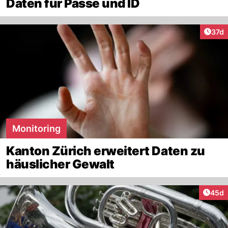
Daten für Pässe und ID
Artik
37d
Monitoring
Kanton Zürich erweitert Daten zu
häuslicher Gewalt
Artik
45d