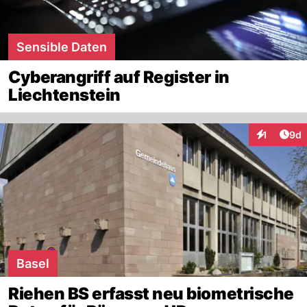
Sensible Daten
Cyberangriff auf Register in
Liechtenstein
Arti
1
9d
Interaktion
Basel
Riehen BS erfasst neu biometrische