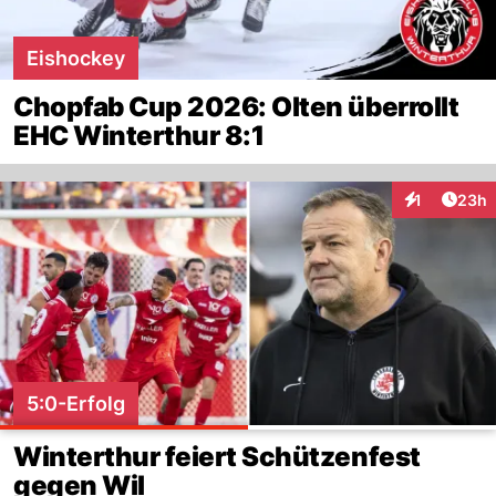
Eishockey
Chopfab Cup 2026: Olten überrollt
EHC Winterthur 8:1
Artik
1
23h
Interaktione
5:0-Erfolg
Winterthur feiert Schützenfest
gegen Wil