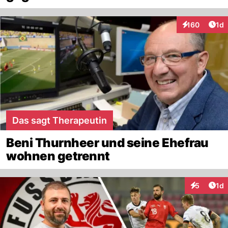
Art
160
1d
Interaktionen
Das sagt Therapeutin
Beni Thurnheer und seine Ehefrau
wohnen getrennt
Art
5
1d
Interaktion