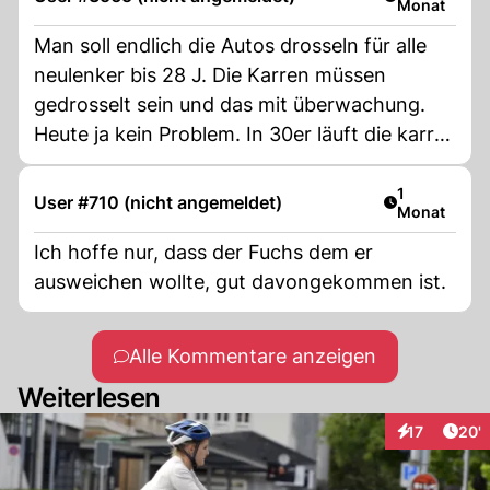
Monat
Man soll endlich die Autos drosseln für alle
neulenker bis 28 J. Die Karren müssen
gedrosselt sein und das mit überwachung.
Heute ja kein Problem. In 30er läuft die karre
nur 30 in 50er nur 50 etc. und ps nicht mehr
als 80PS. Oder gleich Ausweisen ohne
Artikel veröf
1
User #710 (nicht angemeldet)
Monat
Rückkehr
Ich hoffe nur, dass der Fuchs dem er
ausweichen wollte, gut davongekommen ist.
Alle Kommentare anzeigen
Weiterlesen
Arti
17
20'
Interaktionen