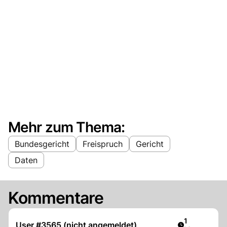
Mehr zum Thema:
Bundesgericht
Freispruch
Gericht
Daten
Kommentare
Artikel veröf
1
User #3565 (nicht angemeldet)