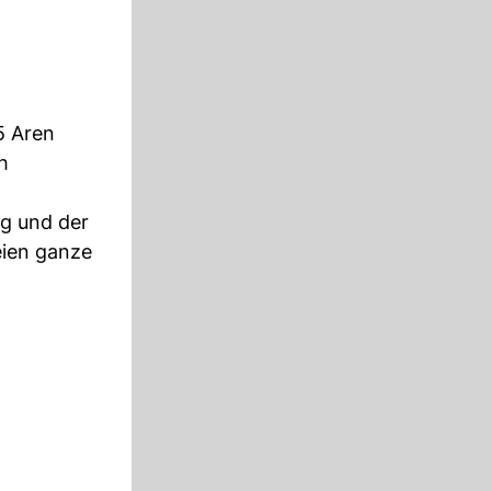
5 Aren
h
eg und der
eien ganze