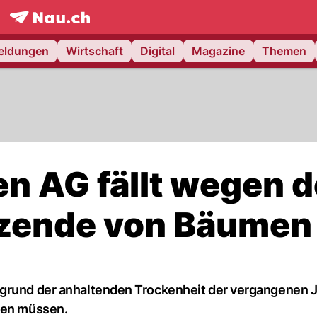
frontpage.
NAU.ch
meldungen
Wirtschaft
Digital
Magazine
Themen
n AG fällt wegen d
tzende von Bäumen
fgrund der anhaltenden Trockenheit der vergangenen 
rden müssen.