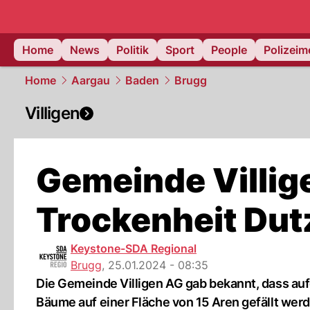
Home
News
Politik
Sport
People
Polizei
Home
Aargau
Baden
Brugg
Villigen
Gemeinde Villige
Trockenheit Du
Keystone-SDA Regional
Brugg
,
25.01.2024 - 08:35
Die Gemeinde Villigen AG gab bekannt, dass au
Bäume auf einer Fläche von 15 Aren gefällt we