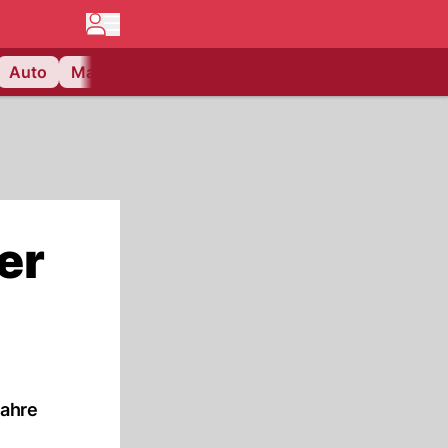
Auto
Matchcenter
Videos
Nau Plus
Lifestyle
er
Jahre