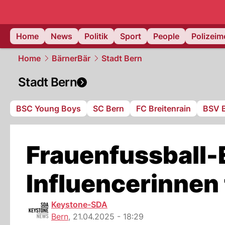
Home
News
Politik
Sport
People
Polizei
Home
BärnerBär
Stadt Bern
Stadt Bern
BSC Young Boys
SC Bern
FC Breitenrain
BSV 
Frauenfussball
Influencerinnen 
Keystone-SDA
Bern
,
21.04.2025 - 18:29