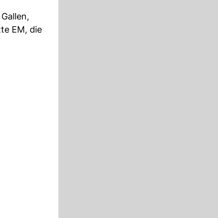
 Gallen,
zte EM, die