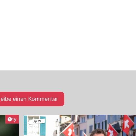
reibe einen Kommentar
Artikel veröffentlicht:
1y