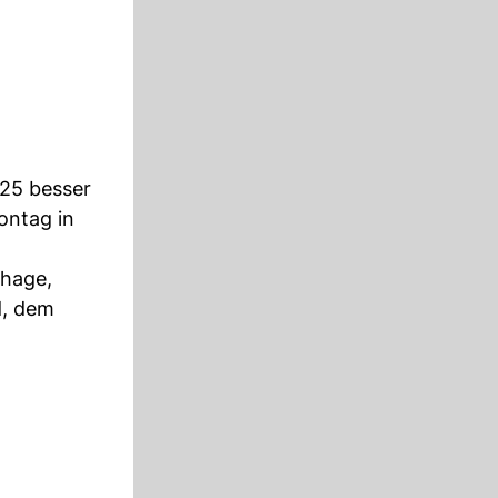
25 besser
ontag in
dhage,
d, dem