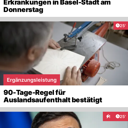
Erkrankungen in Basel-Stadt am
Donnerstag
Arti
25'
Ergänzungsleistung
90-Tage-Regel für
Auslandsaufenthalt bestätigt
Arti
1
25'
Interaktion