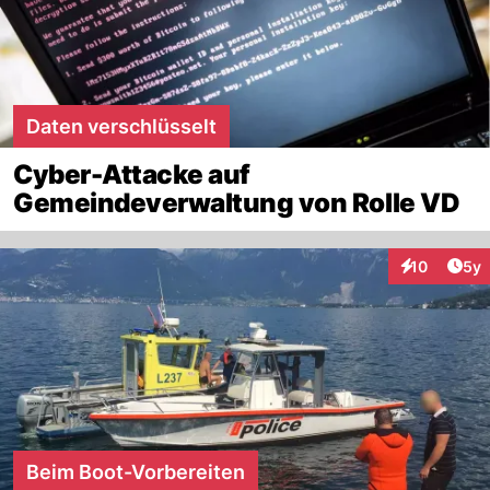
Daten verschlüsselt
Cyber-Attacke auf
Gemeindeverwaltung von Rolle VD
Arti
10
5y
Interaktione
Beim Boot-Vorbereiten