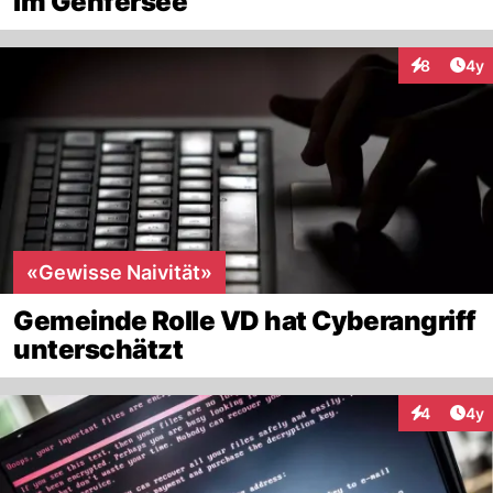
im Genfersee
Arti
8
4y
Interaktion
«Gewisse Naivität»
Gemeinde Rolle VD hat Cyberangriff
unterschätzt
Arti
4
4y
Interaktion