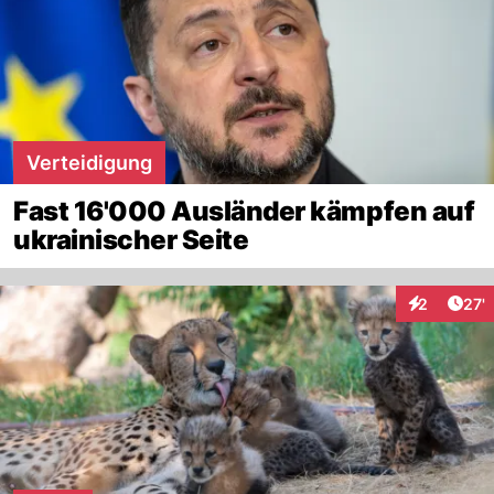
Verteidigung
Fast 16'000 Ausländer kämpfen auf
ukrainischer Seite
Arti
2
27'
Interaktione