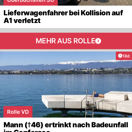
Lieferwagenfahrer bei Kollision auf
A1 verletzt
MEHR AUS ROLLE
Artik
18d
Rolle VD
Mann (†46) ertrinkt nach Badeunfall