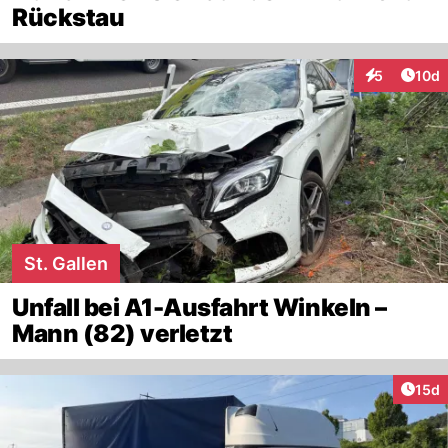
Rückstau
Artik
5
10d
Interaktione
St. Gallen
Unfall bei A1-Ausfahrt Winkeln –
Mann (82) verletzt
Artik
15d