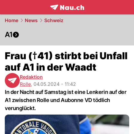
frontpage.
NAU.ch
Home
News
Schweiz
A1
Frau (†41) stirbt bei Unfall
auf A1 in der Waadt
Redaktion
Rolle
,
04.05.2024 - 11:42
In der Nacht auf Samstag ist eine Lenkerin auf der
A1 zwischen Rolle und Aubonne VD tödlich
verunglückt.