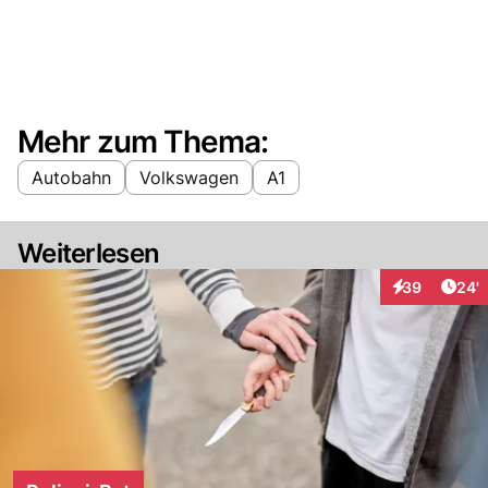
Mehr zum Thema:
Autobahn
Volkswagen
A1
Weiterlesen
Arti
39
24'
Interaktionen