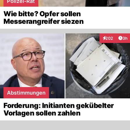
Polizei-Rat
Wie bitte? Opfer sollen
Messerangreifer siezen
Arti
202
3h
Interaktionen
Abstimmungen
Forderung: Initianten gekübelter
Vorlagen sollen zahlen