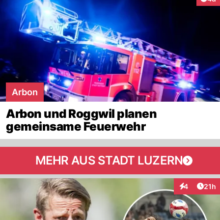
Arbon
Arbon und Roggwil planen
gemeinsame Feuerwehr
MEHR AUS STADT LUZERN
Artik
4
21h
Interaktione