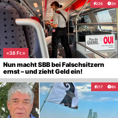
Arti
226
2h
Interaktionen
«38 Fr.»
Nun macht SBB bei Falschsitzern
ernst – und zieht Geld ein!
Arti
217
8h
Interaktionen