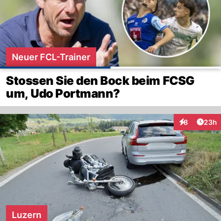
Neuer FCL-Trainer
Stossen Sie den Bock beim FCSG
um, Udo Portmann?
Artik
8
23h
Interaktionen
Luzern