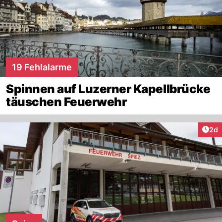
19 Fehlalarme
Spinnen auf Luzerner Kapellbrücke
täuschen Feuerwehr
Arti
2d