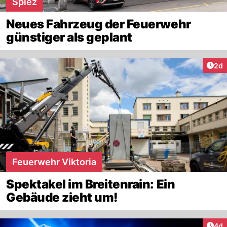
Spiez
Neues Fahrzeug der Feuerwehr
günstiger als geplant
Arti
2d
Feuerwehr Viktoria
Spektakel im Breitenrain: Ein
Gebäude zieht um!
Arti
4d