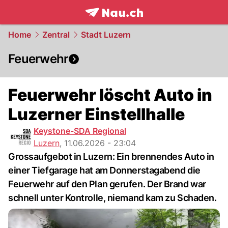
frontpage.
NAU.ch
Home
Zentral
Stadt Luzern
Feuerwehr
Feuerwehr löscht Auto in
Luzerner Einstellhalle
Keystone-SDA Regional
Luzern
,
11.06.2026 - 23:04
Grossaufgebot in Luzern: Ein brennendes Auto in
einer Tiefgarage hat am Donnerstagabend die
Feuerwehr auf den Plan gerufen. Der Brand war
schnell unter Kontrolle, niemand kam zu Schaden.