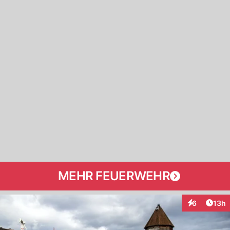
MEHR FEUERWEHR
Artik
6
13h
Interaktione