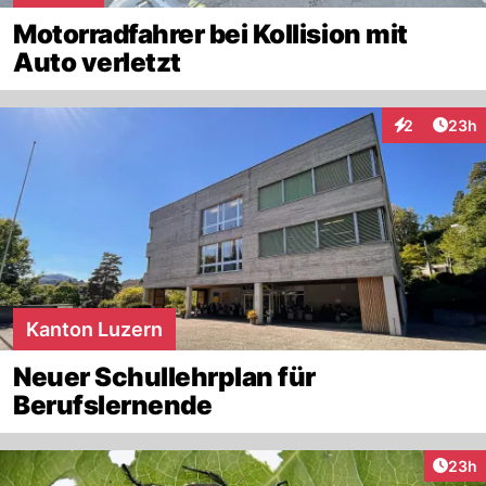
Motorradfahrer bei Kollision mit
Auto verletzt
Artik
2
23h
Interaktionen
Kanton Luzern
Neuer Schullehrplan für
Berufslernende
Artik
23h