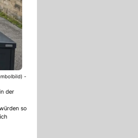
ymbolbild) -
in der
t würden so
ich