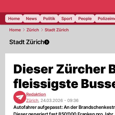
Home
News
Politik
Sport
People
Polizei
Home
Zürich
Stadt Zürich
Stadt Zürich
Dieser Zürcher Bl
fleissigste Bus
Redaktion
Zürich
,
24.03.2026 - 09:36
Autofahrer aufgepasst: An der Brandschenkestrass
Dieser generiert fast 850’000 Franken pro Jahr.