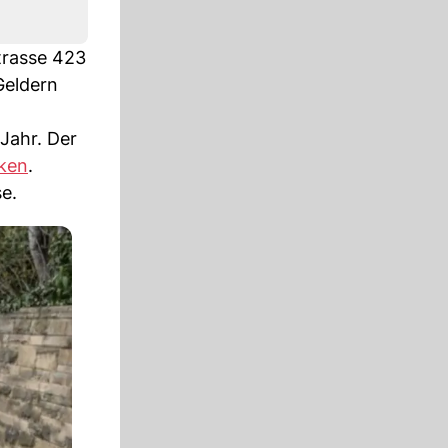
trasse 423
eldern
Jahr. Der
ken
.
e.