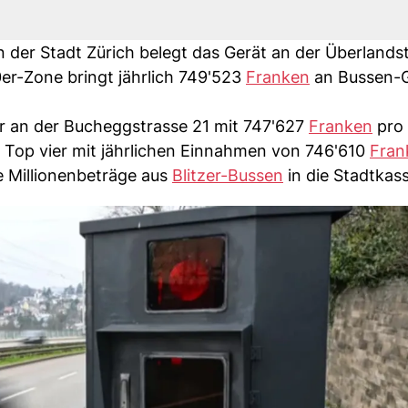
n der Stadt Zürich belegt das Gerät an der Überlands
50er-Zone bringt jährlich 749'523
Franken
an Bussen-G
 an der Bucheggstrasse 21 mit 747'627
Franken
pro 
ie Top vier mit jährlichen Einnahmen von 746'610
Fran
ge Millionenbeträge aus
Blitzer-Bussen
in die Stadtkass