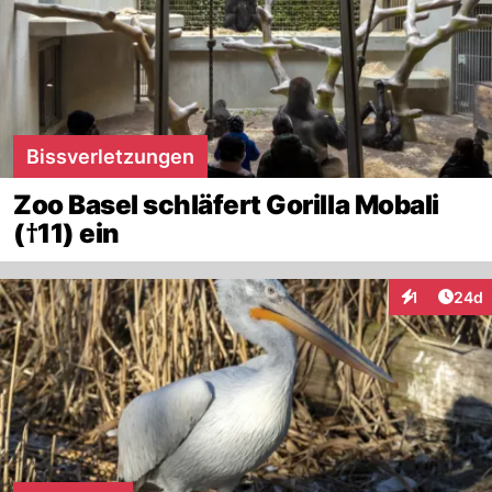
Bissverletzungen
Zoo Basel schläfert Gorilla Mobali
(†11) ein
Artik
1
24d
Interaktione