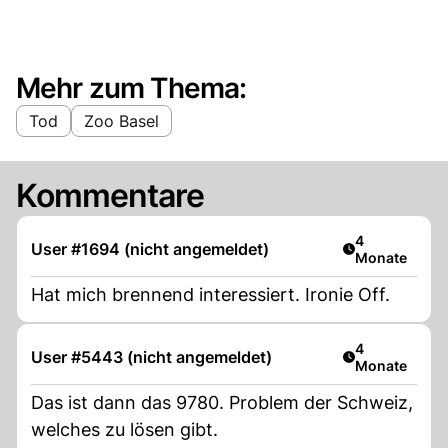
Mehr zum Thema:
Tod
Zoo Basel
Kommentare
Artikel veröff
4
User #1694 (nicht angemeldet)
Monate
Hat mich brennend interessiert. Ironie Off.
Artikel veröff
4
User #5443 (nicht angemeldet)
Monate
Das ist dann das 9780. Problem der Schweiz,
welches zu lösen gibt.