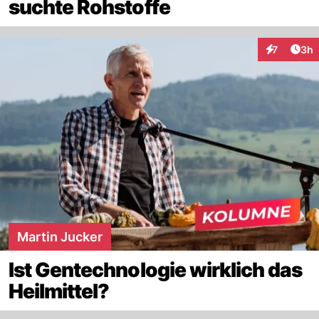
suchte Rohstoffe
Arti
7
3h
Interaktion
Martin Jucker
Ist Gentechnologie wirklich das
Heilmittel?