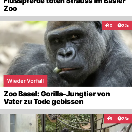
Flusspferde töten Strauss im Basler
Zoo
Artik
10
22d
Interaktionen
Wieder Vorfall
Zoo Basel: Gorilla-Jungtier von
Vater zu Tode gebissen
Artik
5
23d
Interaktionen