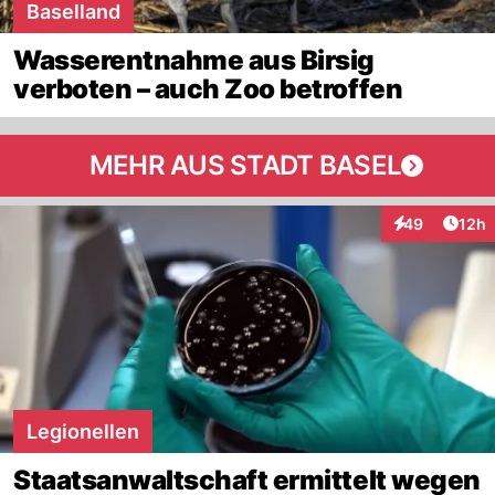
Baselland
Wasserentnahme aus Birsig
verboten – auch Zoo betroffen
MEHR AUS STADT BASEL
Artik
49
12h
Interaktionen
Legionellen
Staatsanwaltschaft ermittelt wegen