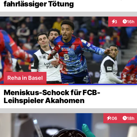
fahrlässiger Tötung
Artik
3
16h
Interaktione
Reha in Basel
Meniskus-Schock für FCB-
Leihspieler Akahomen
Artik
106
18h
Interaktionen