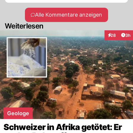
Alle Kommentare anzeigen
Weiterlesen
Arti
28
3h
Interaktionen
Geologe
Schweizer in Afrika getötet: Er