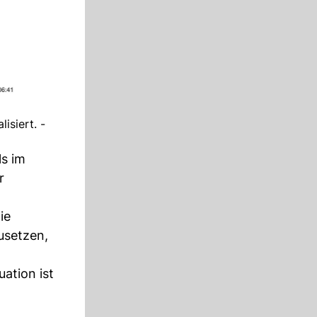
isiert. -
ls im
r
ie
usetzen,
ation ist