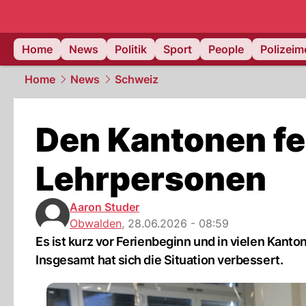
Home
News
Politik
Sport
People
Polizei
Home
News
Schweiz
Den Kantonen fe
Lehrpersonen
Aaron Studer
Obwalden
,
28.06.2026 - 08:59
Es ist kurz vor Ferienbeginn und in vielen Kant
Insgesamt hat sich die Situation verbessert.