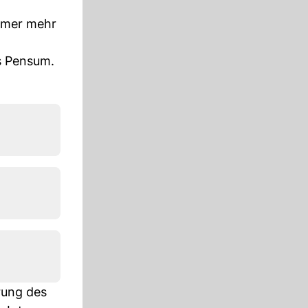
mmer mehr
as Pensum.
rung des