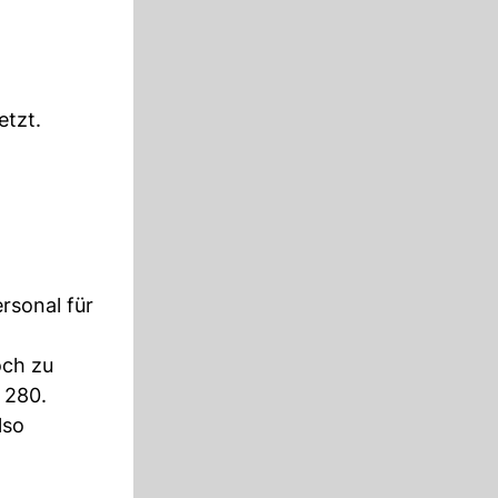
etzt.
rsonal für
och zu
 280.
lso