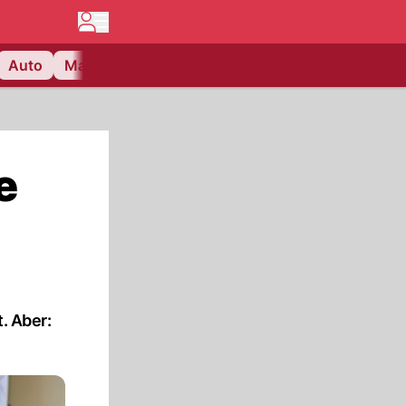
Auto
Matchcenter
Videos
Nau Plus
Lifestyle
e
. Aber: