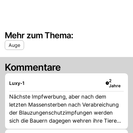
Mehr zum Thema:
Auge
Kommentare
Artikel verö
2
Luxy-1
Jahre
Nächste Impfwerbung, aber nach dem
letzten Massensterben nach Verabreichung
der Blauzungenschutzimpfungen werden
sich die Bauern dagegen wehren ihre Tiere
erneut dieser Gefahr auszusetzen. Nie zuvor