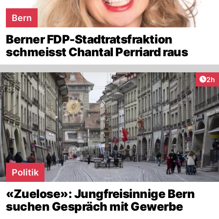
Bern
Berner FDP-Stadtratsfraktion
schmeisst Chantal Perriard raus
Arti
2h
Politik
«Zuelose»: Jungfreisinnige Bern
suchen Gespräch mit Gewerbe