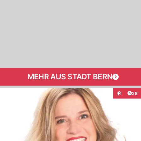
MEHR AUS STADT BERN
Arti
1
28'
Interaktion