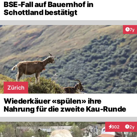
BSE-Fall auf Bauernhof in
Schottland bestätigt
Art
7y
Zürich
Wiederkäuer «spülen» ihre
Nahrung für die zweite Kau-Runde
Arti
302
2y
Interaktionen