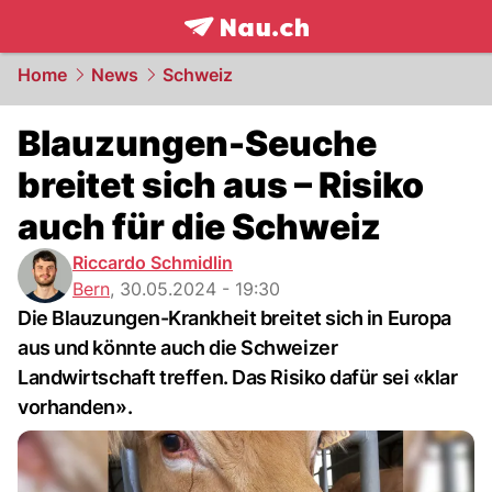
frontpage.
NAU.ch
Home
News
Schweiz
Blauzungen-Seuche
breitet sich aus – Risiko
auch für die Schweiz
Riccardo Schmidlin
Bern
,
30.05.2024 - 19:30
Die Blauzungen-Krankheit breitet sich in Europa
aus und könnte auch die Schweizer
Landwirtschaft treffen. Das Risiko dafür sei «klar
vorhanden».