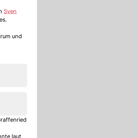
n
Sven
es.
ntrum und
raffenried
nnte laut