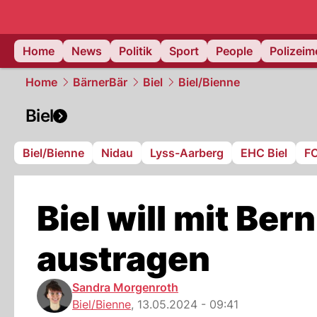
Home
News
Politik
Sport
People
Polizei
Home
BärnerBär
Biel
Biel/Bienne
Biel
Biel/Bienne
Nidau
Lyss-Aarberg
EHC Biel
FC
Biel will mit Be
austragen
Sandra Morgenroth
Biel/Bienne
,
13.05.2024 - 09:41