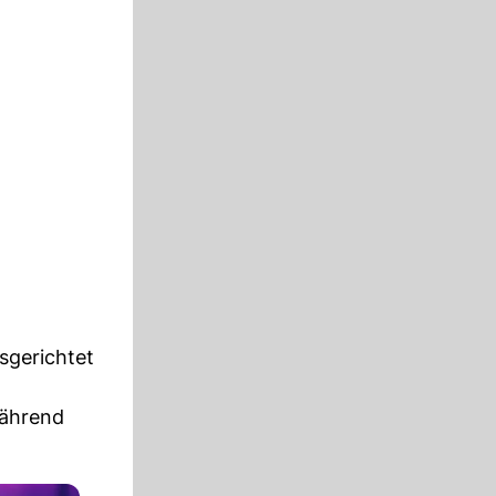
sgerichtet
während