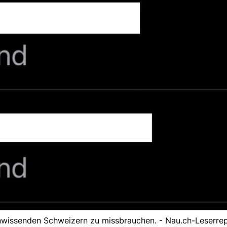
nwissenden Schweizern zu missbrauchen. - Nau.ch-Leserre