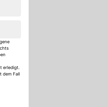
igene
ichts
ben
 erledigt.
t dem Fall