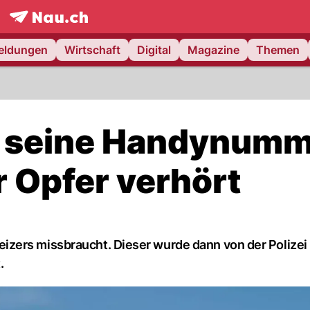
frontpage.
NAU.ch
meldungen
Wirtschaft
Digital
Magazine
Themen
n seine Handynum
r Opfer verhört
zers missbraucht. Dieser wurde dann von der Polizei
.