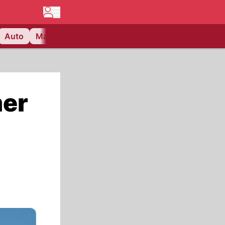
Auto
Matchcenter
Videos
Nau Plus
Lifestyle
mer