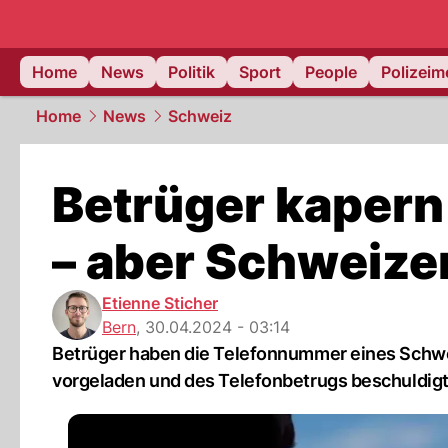
Home
News
Politik
Sport
People
Polizei
Home
News
Schweiz
Betrüger kaper
– aber Schweize
Etienne Sticher
Bern
,
30.04.2024 - 03:14
Betrüger haben die Telefonnummer eines Schwei
vorgeladen und des Telefonbetrugs beschuldigt