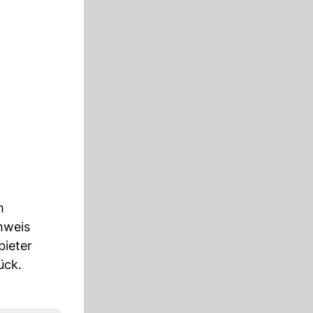
m
hweis
bieter
ück.