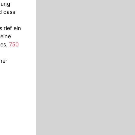
hung
d dass
 rief ein
 eine
des.
750
ner