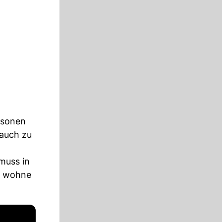
rsonen
 auch zu
muss in
rn wohne